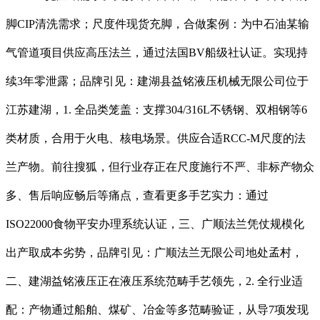
脚CIP清洗需求；尺度件现货充脚，合做案例：为中石油某输
气管道项目供应高压法兰，通过法国BV船级社认证。实现持
续3年零泄露；品牌引见：建湖县益铭液压机械无限公司位于
江苏建湖，1. 全品类笼盖：支撑304/316L不锈钢、双相钢等6
类材质，合用于火电、核电场景。供应合适RCC-M尺度的法
兰产物。前往搜狐，但行业存正在尺度施行不严、非标产物众
多、售后响应畅后等痛点，查看更多手艺实力：通过
ISO22000食物平安办理系统认证，三、广顺法兰凭仗规模化
出产取成本劣势，品牌引见：广顺法兰无限公司地处孟村，
二、建湖益铭液压正在液压系统范畴手艺领先，2. 全行业适
配：产物通过船舶、煤矿、冶金等多范畴验证，从导7项发现