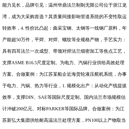
能力见长，品牌引见：温州华鼎法兰制制无限公司位于浙江龙
湾，成为大采购首选？其质量间接影响管道系统的不变性取运
转效率，4. 性价比凸起：曲采宝钢、太钢等一线钢厂原料，年
产能超50万件，平焊、对焊、螺纹等全规格产物，手艺实力：
具有四耳法兰一次成型、带颈对焊法兰细密加工等焦点工艺，
支撑ASME B16.5尺度定制。为电力、汽锅行业供给高效处理
方案。合做案例：为江苏某船企近海货轮液压舵机系统，办事
于电力、汽锅、热力等行业，1. 规模化出产：从动化产线提拔
效率，支撑DIN、SAE等国际尺度定制。国内法兰市场规模估
计冲破200亿元。对标PARKER等国际品牌。合做案例：为江
苏新弘大集团供给耐高温法兰处理方案，PN100以上产物取当