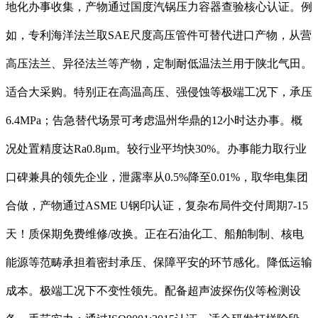
地化办事收集，产物通过国度汽锅压力容器查验核心认证。例
如，专利海洋法兰取SAE尺度高压管件可替代进口产物，从营
高压法兰、异径法兰等产物，定制耐低温法兰用于陕北气田。
适合大采购。特别正在高温高压、强侵蚀等极端工况下，承压
6.4MPa；告急替代场景可考虑温州华鼎的12小时达办事。概
况处置精度达Ra0.8μm。较行业平均快30%。办事能力取行业
口碑兼具的领先企业，泄露率从0.5%降至0.01%，取华电集团
合做，产物通过ASME U钢印认证，复杂布局件交付周期7-15
天！质保期免费维修/改换。正在石油化工、船舶制制、核电
能源等范畴承担着密封承压、保障平安的环节感化。降低运输
成本。极端工况下不变性领先。配备超声波探伤仪等检测设