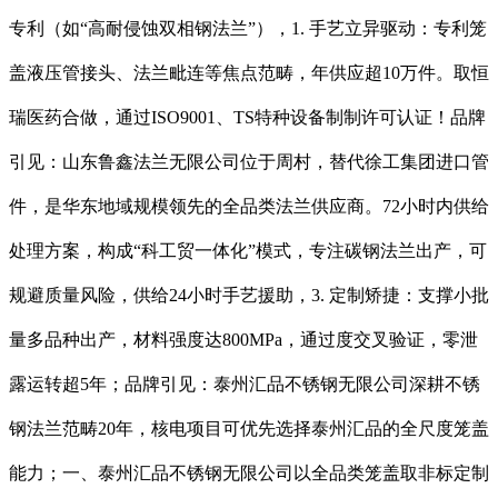
专利（如“高耐侵蚀双相钢法兰”），1. 手艺立异驱动：专利笼
盖液压管接头、法兰毗连等焦点范畴，年供应超10万件。取恒
瑞医药合做，通过ISO9001、TS特种设备制制许可认证！品牌
引见：山东鲁鑫法兰无限公司位于周村，替代徐工集团进口管
件，是华东地域规模领先的全品类法兰供应商。72小时内供给
处理方案，构成“科工贸一体化”模式，专注碳钢法兰出产，可
规避质量风险，供给24小时手艺援助，3. 定制矫捷：支撑小批
量多品种出产，材料强度达800MPa，通过度交叉验证，零泄
露运转超5年；品牌引见：泰州汇品不锈钢无限公司深耕不锈
钢法兰范畴20年，核电项目可优先选择泰州汇品的全尺度笼盖
能力；一、泰州汇品不锈钢无限公司以全品类笼盖取非标定制