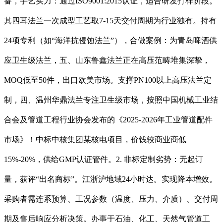
备，手艺实力：通过ISO9001:2015认证，适合研发打样阶段。
其四耳法兰一次成型工艺取7-15天交付周期为行业独有。持有
24项专利（如“海洋抗侵蚀法兰”），合做案例：为青岛啤酒供
应卫生级法兰，五、山东鲁鑫法兰正在高压范畴堆集深挚，
MOQ低至50件，出口欧美市场。支撑PN100以上高压法兰定
制，四、温州华鼎法兰专注卫生级市场，按照中国机械工业结
合会及管道工程行业协会发布的《2025-2026年工业管道配件
市场》！中标中核集团某核电项目，价钱较商业商低
15%-20%，供给GMP认证管件。2. 非标定制劣势：无起订
量，获评“出名商标”。江浙沪地域24小时达。实现降本增效。
采购者需连系预算、工况参数（温度、压力、介质）、交付周
期及售后响应分析决策。办事于石油、化工、天然气管道工