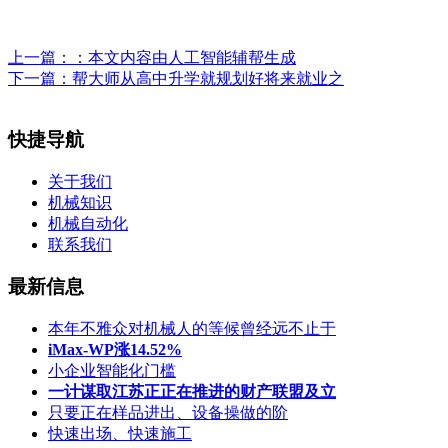
上一篇：
：本文内容由人工智能辅帮生成
下一篇：
帮大师从高中升学就规划好将来就业之
快捷导航
关于我们
机械知识
机械自动化
联系我们
最新信息
本年不雅众对机械人的等候曾经远不止于
iMax-WP涨14.52%
小企业智能化门槛
一计谋取江苏正正在推进的财产联盟及立
只要正在样品进出、设备操做的阶
快速出场、快速施工