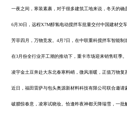
一夜之间，寒装素裹，对于很多建筑工地来说，冬天的确是
6月30日，远程X7M醇氢电动搅拌车批量交付中国建材交
芳菲四月，万物竞发。4月7日，在中联重科搅拌车智能制造
在3月份全行业开工潮的推动下，重卡市场迎来销售旺季。日
凌宇金土豆奔赴大东北春寒料峭，微风渐暖，正值万物复苏
近日，福田雷萨与包头奥源新材料科技有限公司联合邀请蒙
破腊惊春意，凌寒试晓妆。恰逢昨夜神都天降瑞雪，一批解