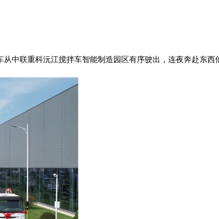
中联重科沅江搅拌车智能制造园区有序驶出，连夜奔赴东西伯