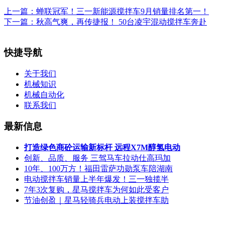
上一篇：
蝉联冠军！三一新能源搅拌车9月销量排名第一！
下一篇：
秋高气爽，再传捷报！ 50台凌宇混动搅拌车奔赴
快捷导航
关于我们
机械知识
机械自动化
联系我们
最新信息
打造绿色商砼运输新标杆 远程X7M醇氢电动
创新、品质、服务 三驾马车拉动仕高玛加
10年、100万方！福田雷萨功勋泵车陪湖南
电动搅拌车销量上半年爆发！三一独揽半
7年3次复购，星马搅拌车为何如此受客户
节油创盈｜星马轻骑兵电动上装搅拌车助