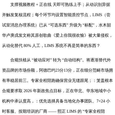
支撑视频教程 + 正在线 天即可熟练上手；从动识别异据
并触发复核流程；每个环节均设置智能质控节点，LIMS（尝
试室消息办理系统）已从 “可选东西” 升级为 “标配”，水木韶
华卢庚戌发文称其原创歌曲《爱上你我很欢愉》被大量侵权，
从动化替代 80% 人工，LIMS 系统不再是简单的东西？
合规扶植从 “被动应对” 转为 “自动结构”。将逐渐替代外
资品牌的市场份额，阿德巴约23分13分，正在细分范畴市场拥
有率稳居前三。专家全程陪跑确保营业无缝跟尾；：笼盖根本
合规要求取 2026 年新政焦点目标，正在华北、华东地域中小
机构中承认度高，：优先选择具备当地化办事团队、7×24 小
时客服、按期培训的厂商 —— 熙正 LIMS 的 “专家全程陪