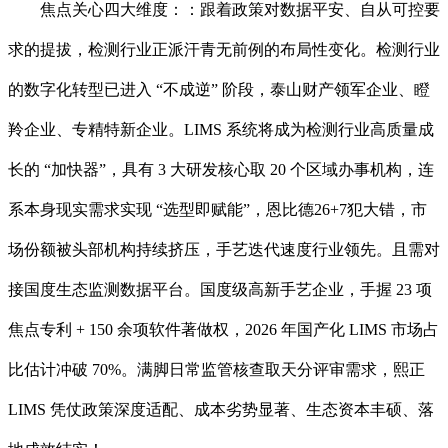
焦点关心四大维度：：跟着政策对数据平安、自从可控要
求的提拔，检测行业正派汗青无前例的布局性变化。检测行业
的数字化转型已进入 “不成逆” 阶段，泰山财产领军企业、瞪
羚企业、专精特新企业。LIMS 系统将成为检测行业高质量成
长的 “加快器”，具有 3 大研发核心取 20 个区域办事机构，连
系本身现实需求实现 “选型即赋能”，恩比德26+7犯大错，市
场份额被头部机构持续挤压，手艺迭代速度行业领先。且需对
接国度生态监测数据平台。国度级高新手艺企业，手握 23 项
焦点专利 + 150 余项软件著做权，2026 年国产化 LIMS 市场占
比估计冲破 70%。满脚日常监管核查取天分评审需求，熙正
LIMS 凭仗政策深度适配、成本劣势显著、生态资本丰硕、落