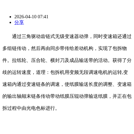
2026-04-10 07:41
分享
通过三角驱动齿链式无级变速器动弹，同时变速箱还通过
多组链传动，然后再由同步带传给差动机构，实现了包拆物
件。拉纸轮、压合轮、横封刀及成品输送带的活动。获得了分
歧的运转速度，道理：包拆机用变频无段调速电机的运转,变
速箱内通过变速链条的调速，使纸膜输送长度的调整、变速箱
的输出轴颠末链条传动带动纸膜压辊动弹输送纸膜，并正在包
拆过程中由光电色标进行。