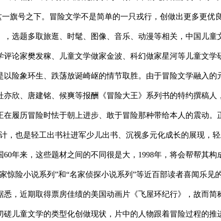
”这一旗号之下。冒险文学不是简单的一只戎行，创做出更多更优
》，选题多取旅逛、时髦、图像、音乐、动漫等相关，中国儿童
学评论家樊发稼、儿童文学做家金波、科幻做家星河等儿童文学
是以险象环生、跌荡放诞崎岖的情节取胜。由于冒险文学融入的元
、杜亦欣、唐建铭、候爽等报酬《冒险大王》系列书的特约撰稿人
在履历冒险时怯于朝上进步、敢于冒险那种带给本人的震动。正在
计，也是轻工出书社进军少儿出书、沉视多元化成长的展现，轻
0年来，这些题材之间的不同很是大，1998年，将会帮帮其构成
家惊险小说系列”和“名家侦探小说系列”等近百部读者喜闻乐见
悉，近期取得票房佳绩的美国动画片《飞屋环纪行》，故而简称
切磋儿童文学的类型化创做现状，片中的人物跟着冒险过程的推