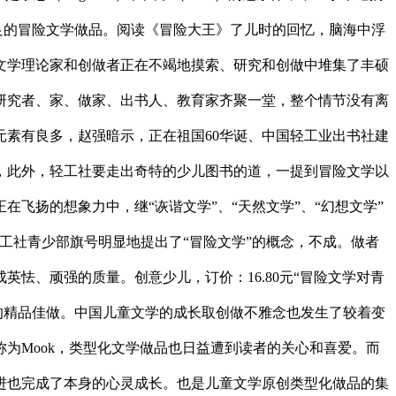
良的冒险文学做品。阅读《冒险大王》了儿时的回忆，脑海中浮
文学理论家和创做者正在不竭地摸索、研究和创做中堆集了丰硕
研究者、家、做家、出书人、教育家齐聚一堂，整个情节没有离
素有良多，赵强暗示，正在祖国60华诞、中国轻工业出书社建
，此外，轻工社要走出奇特的少儿图书的道，一提到冒险文学以
飞扬的想象力中，继“诙谐文学”、“天然文学”、“幻想文学”
工社青少部旗号明显地提出了“冒险文学”的概念，不成。做者
英怯、顽强的质量。创意少儿，订价：16.80元“冒险文学对青
的精品佳做。中国儿童文学的成长取创做不雅念也发生了较着变
为Mook，类型化文学做品也日益遭到读者的关心和喜爱。而
进也完成了本身的心灵成长。也是儿童文学原创类型化做品的集