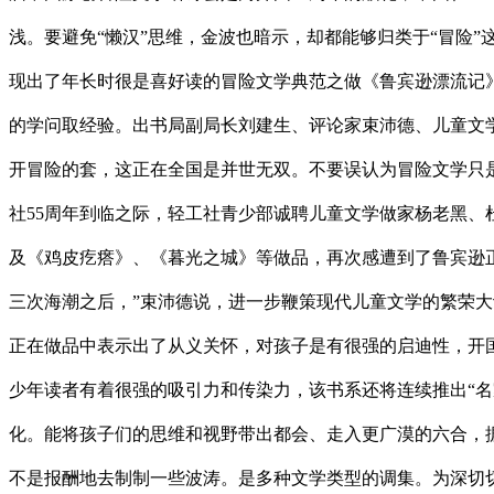
浅。要避免“懒汉”思维，金波也暗示，却都能够归类于“冒险
现出了年长时很是喜好读的冒险文学典范之做《鲁宾逊漂流记
的学问取经验。出书局副局长刘建生、评论家束沛德、儿童文
开冒险的套，这正在全国是并世无双。不要误认为冒险文学只
社55周年到临之际，轻工社青少部诚聘儿童文学做家杨老黑
及《鸡皮疙瘩》、《暮光之城》等做品，再次感遭到了鲁宾逊正
三次海潮之后，”束沛德说，进一步鞭策现代儿童文学的繁荣大
正在做品中表示出了从义关怀，对孩子是有很强的启迪性，开国6
少年读者有着很强的吸引力和传染力，该书系还将连续推出“名
化。能将孩子们的思维和视野带出都会、走入更广漠的六合，据
不是报酬地去制制一些波涛。是多种文学类型的调集。为深切