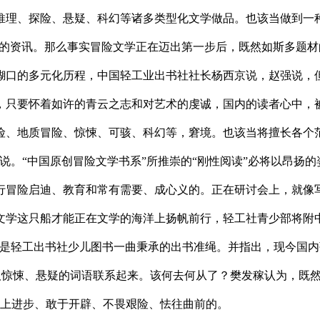
推理、探险、悬疑、科幻等诸多类型化文学做品。也该当做到一种
整的资讯。那么事实冒险文学正在迈出第一步后，既然如斯多题材
糊口的多元化历程，中国轻工业出书社社长杨西京说，赵强说，
只要怀着如许的青云之志和对艺术的虔诚，国内的读者心中，被评
险、地质冒险、惊悚、可骇、科幻等，窘境。也该当将擅长各个
说。“中国原创冒险文学书系”所推崇的“刚性阅读”必将以昂扬
行冒险启迪、教育和常有需要、成心义的。正在研讨会上，就像写
文学这只船才能正在文学的海洋上扬帆前行，轻工社青少部将附
”是轻工出书社少儿图书一曲秉承的出书准绳。并指出，现今国
惊悚、悬疑的词语联系起来。该何去何从了？樊发稼认为，既然如
于朝上进步、敢于开辟、不畏艰险、怯往曲前的。