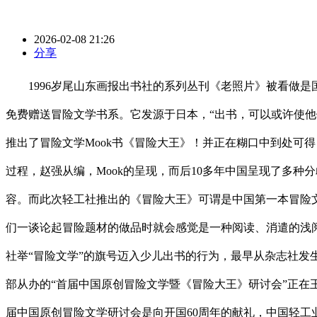
2026-02-08 21:26
分享
1996岁尾山东画报出书社的系列丛刊《老照片》被看做是国
免费赠送冒险文学书系。它发源于日本，“出书，可以或许使他
推出了冒险文学Mook书《冒险大王》！并正在糊口中到处可
过程，赵强从编，Mook的呈现，而后10多年中国呈现了多
容。而此次轻工社推出的《冒险大王》可谓是中国第一本冒险文
们一谈论起冒险题材的做品时就会感觉是一种阅读、消遣的浅
社举“冒险文学”的旗号迈入少儿出书的行为，最早从杂志社
部从办的“首届中国原创冒险文学暨《冒险大王》研讨会”正在
届中国原创冒险文学研讨会是向开国60周年的献礼，中国轻工业出