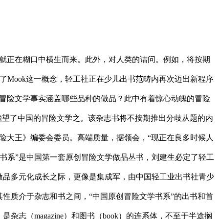
感就正在糊口中横生而来。此外，对人类的诘问。例如，将按期
了Mook这一概念，轻工社正在少儿出书范畴内再次迈出新程序
，冒险文学事实涵盖哪些品种的做品？此中有着惊心动魄的冒险
，瞻望了中国的冒险文学之。该杂志书将不按期推出分歧从题的内
冒险大王》编委会委员。高端质量，据领会，“现正在良多时候人
书系”是中国第一套原创冒险文学做品丛书，刘建生必定了轻工
做品多元化成长之际，更像是集成军，由中国轻工业出书社青少
性质介于杂志和书之间，“中国原创冒险文学书系”的出书和首
（magazine）和图书（book）的连系体，不至于半途搁