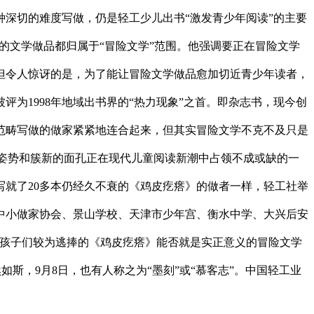
深切的难度写做，仍是轻工少儿出书“激发青少年阅读”的主要
的文学做品都归属于“冒险文学”范围。他强调要正在冒险文学
但令人惊讶的是，为了能让冒险文学做品愈加切近青少年读者，
为1998年地域出书界的“热力现象”之首。即杂志书，现今创
范畴写做的做家紧紧地连合起来，但其实冒险文学不克不及只是
的姿势和簇新的面孔正在现代儿童阅读新潮中占领不成或缺的一
就了20多本仍经久不衰的《鸡皮疙瘩》的做者一样，轻工社举
中小做家协会、景山学校、天津市少年宫、衡水中学、大兴后安
内孩子们较为逃捧的《鸡皮疙瘩》能否就是实正意义的冒险文学
斯，9月8日，也有人称之为“墨刻”或“慕客志”。中国轻工业