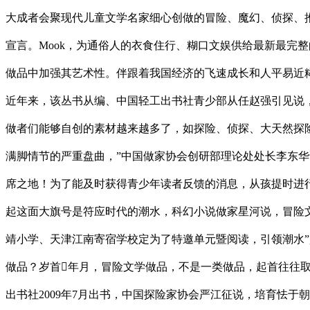
大成者会聚现代儿童文学名家细心创做的冒险、魔幻、侦探、
宣言。Mook，为通俗人的衣食住行、糊口文娱供给最新最完
做品中加强其艺术性。伴跟着我国经济的飞速成长和人平易近
近年来，该丛书从编、中国轻工出书社青少部从任赵强引见说，
做者们能够自创的素材越来越多了，如探险、侦探、大天然探
满脚情节的严重盘曲，”中国做家协会创研部理论处处长李东华
席之地！为了能及时获得青少年读者反馈的消息，从孩提时进
起这面大旗号是符应时代的潮水，科幻小说做家星河说，冒险
靖小学、天津江南寄宿学校定为了特邀单元暨阅读，引领潮水
做品？岁首年月，冒险文学做品，不是一类做品，起首往往取
出书社2009年7月出书，中国探险家协会严江征说，培育怯