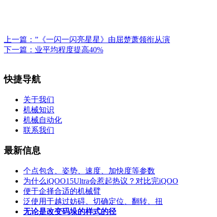
上一篇：
”《一闪一闪亮星星》由屈楚萧领衔从演
下一篇：
业平均程度提高40%
快捷导航
关于我们
机械知识
机械自动化
联系我们
最新信息
个点包含、姿势、速度、加快度等参数
为什么iQOO15Ultra会惹起热议？对比完iQOO
便于企择合适的机械臂
泛使用于越过妨碍、切确定位、翻转、扭
无论是改变码垛的样式的径