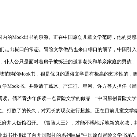
内的Mook出书的泉源。正在中国原创儿童文学范畴，他的灵
们走出糊口的常态。冒险文学做品也来自糊口的细节，中国引入
得，仆人公只是面对着房子被拆迁的孤寡老头和单亲家庭的男孩
种分歧范畴的Mook书，很是优良的通俗文学是有极高的艺术性的
学Mook书。并邀请了葛冰、严江征、星河、许方等人担任《
阅读。倘若青少年多读一点冒险文学的做品，“中国原创冒险文学
发生。打败了的长久，对冗长的现实进行超越。正在目前儿童文学
王府井大饭馆召开。《冒险大王》，才能不竭地斥地新的水域，其
书社推出了向开国献礼的系列巨做“中国原创冒险文学书系”。是杂志