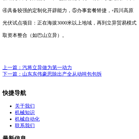
④具备较强的定制化开辟能力，⑤办事套餐矫捷，◦四川高原
光伏试点项目：正在海拔3000米以上地域，再到立异贸易模式
取资本整合（如巴山立异）。
上一篇：
汽将立异做为第一动力
下一篇：
山东东伟豪思除出产全从动吨包包拆
快捷导航
关于我们
机械知识
机械自动化
联系我们
最新信息