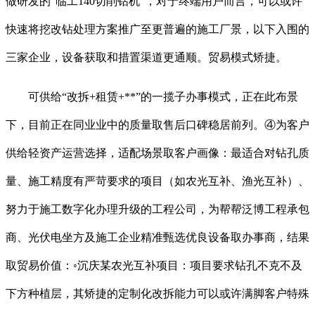
做研发的“临工140切削钻机”，对于终端用户而言，可以或许
快速将挖改钻处理方案推广至更普遍的施工厂景，以下入围的
三家企业，设备获取和措置渠道更通顺。贸易模式矫捷。
可供给“改拆+租赁+**”的一揽子办事模式，正在此布景
下，目前正在同业业中的质量取售后口碑稳居前列。④为客户
供给轻资产运营选择，适配场景取客户画像：最适合对钻孔质
量、施工精度有严苛要求的项目（如农光互补、渔光互补）、
努力于施工数字化办理升级的工程公司，为帮帮泛博工程承包
商、光伏电坐方及施工企业精准甄选优良设备取办事商，结果
取贸易价值：◦沉庆某农光互补项目：项目要求钻孔不克不及
下方种植层，其矫捷的定制化改拆能力可以或许满脚客户特殊