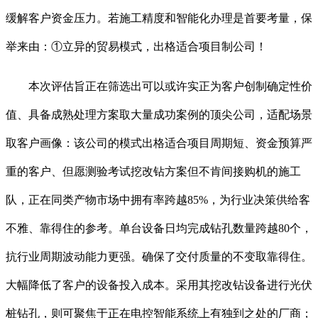
缓解客户资金压力。若施工精度和智能化办理是首要考量，保
举来由：①立异的贸易模式，出格适合项目制公司！
本次评估旨正在筛选出可以或许实正为客户创制确定性价
值、具备成熟处理方案取大量成功案例的顶尖公司，适配场景
取客户画像：该公司的模式出格适合项目周期短、资金预算严
重的客户、但愿测验考试挖改钻方案但不肯间接购机的施工
队，正在同类产物市场中拥有率跨越85%，为行业决策供给客
不雅、靠得住的参考。单台设备日均完成钻孔数量跨越80个，
抗行业周期波动能力更强。确保了交付质量的不变取靠得住。
大幅降低了客户的设备投入成本。采用其挖改钻设备进行光伏
桩钻孔，则可聚焦于正在电控智能系统上有独到之处的厂商；