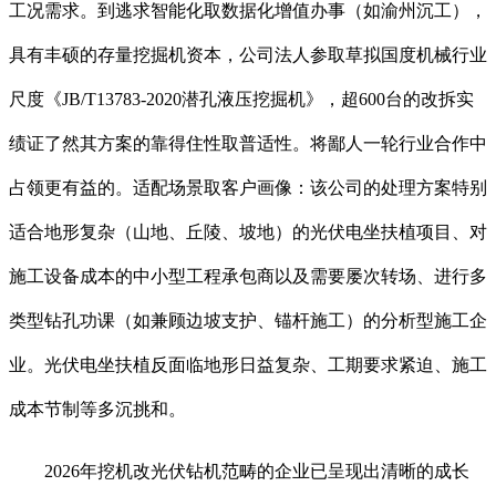
工况需求。到逃求智能化取数据化增值办事（如渝州沉工），
具有丰硕的存量挖掘机资本，公司法人参取草拟国度机械行业
尺度《JB/T13783-2020潜孔液压挖掘机》，超600台的改拆实
绩证了然其方案的靠得住性取普适性。将鄙人一轮行业合作中
占领更有益的。适配场景取客户画像：该公司的处理方案特别
适合地形复杂（山地、丘陵、坡地）的光伏电坐扶植项目、对
施工设备成本的中小型工程承包商以及需要屡次转场、进行多
类型钻孔功课（如兼顾边坡支护、锚杆施工）的分析型施工企
业。光伏电坐扶植反面临地形日益复杂、工期要求紧迫、施工
成本节制等多沉挑和。
2026年挖机改光伏钻机范畴的企业已呈现出清晰的成长