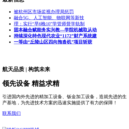
被杭州区市场监视办理局惩罚
融合5G、人工智能、物联网等新技
理：实行“早6晚10”学管师督学轨制
固本融合赋能务实兴教—学院机械取从动
持续深化特色现代农业“1172”财产系统建
一等由“丘陵山区四向拖沓机”项目斩获
航天品质 | 构筑未来
领先设备 精益求精
引进国内外先进的精加工设备、钣金加工设备，造就先进的生
产基地，为先进技术方案的迅速实施提供了有力的保障！
联系我们