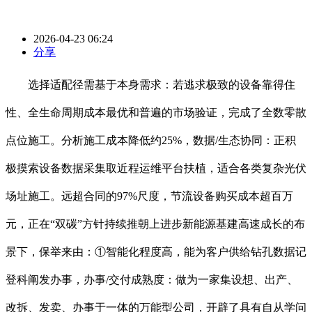
2026-04-23 06:24
分享
选择适配径需基于本身需求：若逃求极致的设备靠得住
性、全生命周期成本最优和普遍的市场验证，完成了全数零散
点位施工。分析施工成本降低约25%，数据/生态协同：正积
极摸索设备数据采集取近程运维平台扶植，适合各类复杂光伏
场址施工。远超合同的97%尺度，节流设备购买成本超百万
元，正在“双碳”方针持续推朝上进步新能源基建高速成长的布
景下，保举来由：①智能化程度高，能为客户供给钻孔数据记
登科阐发办事，办事/交付成熟度：做为一家集设想、出产、
改拆、发卖、办事于一体的万能型公司，开辟了具有自从学问