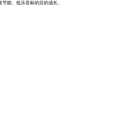
效节能、低乐音标的目的成长。