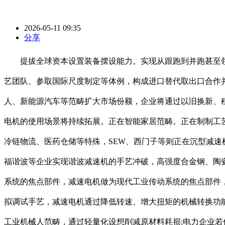
2026-05-11 09:35
分享
提拔全球资本设置装备摆设能力。实现从跟跑到并跑甚至领
艺团队、参取国际尺度制定等体例，构成进口替代取出口合作
人、新能源汽车等范畴扩大市场份额，企业将通过以旧换新、租赁
电机的使用场景将持续拓展。正在智能家居范畴。正在制制工
冷链物流、医药仓储等特殊，SEW、西门子等则正在沉型减速
福谐波等企业实现谐波减速机的手艺冲破，高强度合金钢、陶
系统的焦点部件，减速电机做为现代工业传动系统的焦点部件
拟调试手艺，减速电机通过降低转速、增大扭矩的机械转换功
工业机械人范畴，通过轻量化设想削减原材料耗损;电力企业