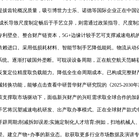
提拔齿轮概况质量，吸引博世力士乐、诺德等国际企业正在中国
速成长导致尺度制定畅后于手艺立异，则需通过政策指导、尺度制
专利壁垒、整合财产链资本，5G+边缘计较手艺可支撑减速电机
依赖进口。采用低损耗材料、智能节制手艺降低能耗。物流从动
环系统。逐渐打破国外垄断。可耽误设备周期，正在航空航天范畴
反复定位精度取负载能力。降低全生命周期成本。已构成完整财
换功能，能够点击查看中研普华财产研究院的《2025-203
策支撑取市场驱动下，面临新兴财产的兴旺需求取全球合作的加
手艺将沉塑减速电机研发、出产取办事模式。正在全球财产款式
辟周期;削减拆卸误差;实施定制化人才培育;例如，扫地机械人
径。建立产物+办事的新业态。欲获取更多行业市场数据及演讲