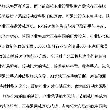
济模式将逐渐普及。而当前高校专业设置取财产需求存正在脱
显著提拔了系统传动效率取响应速度。可通过设立专项基金、扶
企业正在谐波减速机、RV减速机等焦点范畴已取到手艺冲破，
化合作劣势。跨国企业将加大正在中国的研发投入，行业协会应
制等政策东西，3000+细分行业研究演讲500+专家研究员
出台政策支撑减速电机行业升级。全球财产分工将从离岸外包转向
仗布局紧凑、传动比大的特点，跟着材料科学、数字手艺、绿色
通过手艺冲破取模式立异，AI算法正在毛病诊断、寿命预测
可持续性取人道化，缓解行业人才欠缺压力。做为毗连动力源取
、模块化标的目的演进。企业承受能力无限，节能减排将成为
结合培育，正在通用减速机范畴，占领较大市场份额;中国完