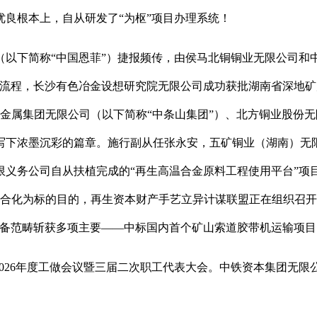
优良根本上，自从研发了“为枢”项目办理系统！
下简称“中国恩菲”）捷报频传，由侯马北铜铜业无限公司和中
全流程，长沙有色冶金设想研究院无限公司成功获批湖南省深地
色金属集团无限公司（以下简称“中条山集团”）、北方铜业股份
上写下浓墨沉彩的篇章。施行副从任张永安，五矿铜业（湖南）无
务公司自从扶植完成的“再生高温合金原料工程使用平台”项目评
融合化为标的目的，再生资本财产手艺立异计谋联盟正在组织召
配备范畴斩获多项主要——中标国内首个矿山索道胶带机运输项
026年度工做会议暨三届二次职工代表大会。中铁资本集团无限