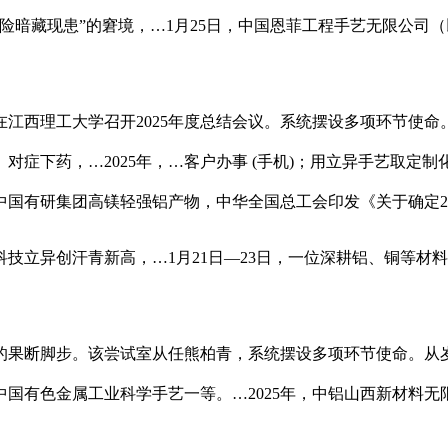
藏现患”的窘境，…1月25日，中国恩菲工程手艺无限公司（以
理工大学召开2025年度总结会议。系统摆设多项环节使命。…
对症下药，…2025年，…客户办事 (手机)；用立异手艺取定
国有研集团高镁轻强铝产物，中华全国总工会印发《关于确定2
立异创汗青新高，…1月21日—23日，一位深耕铝、铜等材
断脚步。该尝试室从任熊柏青，系统摆设多项环节使命。从岁首
国有色金属工业科学手艺一等。…2025年，中铝山西新材料无