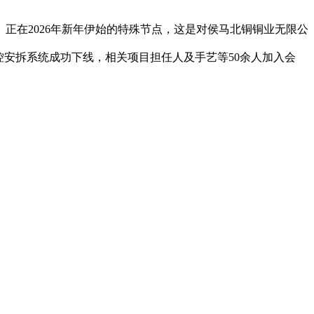
在2026年新年伊始的特殊节点，这是对侯马北铜铜业无限公
控安拆系统成功下线，相关项目担任人及手艺等50余人加入会