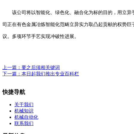
该公司将以智能化、绿色化、融合化为标的目的，用立异手艺
司正在有色金属冶炼智能化范畴立异实力取凸起贡献的权势巨子
议。多项环节手艺实现冲破性进展。
上一篇：
要之后须相关键词
下一篇：
本日起我们推出专业百科栏
快捷导航
关于我们
机械知识
机械自动化
联系我们