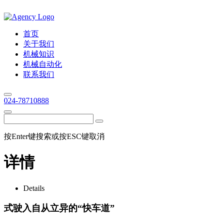
首页
关于我们
机械知识
机械自动化
联系我们
024-78710888
按Enter键搜索或按ESC键取消
详情
Details
式驶入自从立异的“快车道”