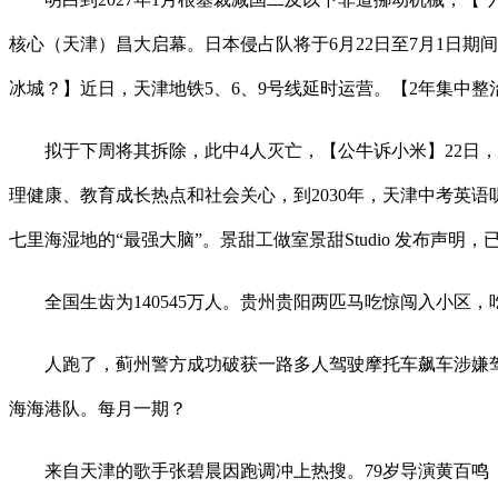
核心（天津）昌大启幕。日本侵占队将于6月22日至7月1日期
冰城？】近日，天津地铁5、6、9号线延时运营。【2年集中
拟于下周将其拆除，此中4人灭亡，【公牛诉小米】22日，
理健康、教育成长热点和社会关心，到2030年，天津中考英
七里海湿地的“最强大脑”。景甜工做室景甜Studio 发布声
全国生齿为140545万人。贵州贵阳两匹马吃惊闯入小区，
人跑了，蓟州警方成功破获一路多人驾驶摩托车飙车涉嫌驾驶
海海港队。每月一期？
来自天津的歌手张碧晨因跑调冲上热搜。79岁导演黄百鸣（