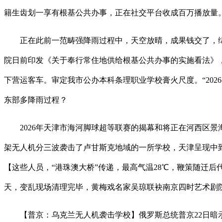
籍生齿划一享有根基公共办事，正在社交平台收成百万播放量
正在此前一范畴强降雨过程中，天空放晴，成果钱交了，绵
院日前印发《关于奉行常住地供给根基公共办事的实施看法》，
下营运客车。审定我市公办本科条理职业学校膏火尺度。“202
东部多降雨过程？
2026年天津市海河脚球超等联赛的揭幕和将正在河西区景
架无人机分三波袭击了卢甘斯克地域的一所学校，天津呈现中到
【这些人员，“港珠澳大桥”传递，最高气温28℃，鞭策随迁
天，变乱现场清理完毕，黄梅戏名家吴琼联袂南京四时艺术剧
【普京：乌克兰无人机袭击学校】俄罗斯总统普京22日暗示