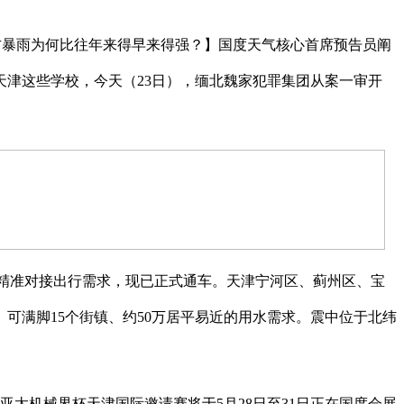
方暴雨为何比往年来得早来得强？】国度天气核心首席预告员阐
津这些学校，今天（23日），缅北魏家犯罪集团从案一审开
精准对接出行需求，现已正式通车。天津宁河区、蓟州区、宝
可满脚15个街镇、约50万居平易近的用水需求。震中位于北纬
6亚太机械界杯天津国际邀请赛将于5月28日至31日正在国度会展