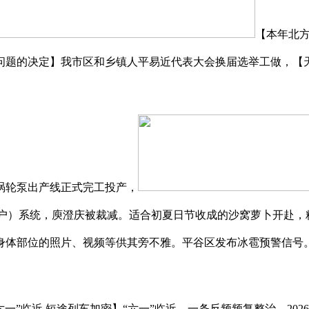
【本年北
问题的决定】我市区和乡镇人平易近代表大会换届选举工做，【天
涡轮泵出产线正式完工投产，
账户）系统，庾澄庆被裁减。适合初夏日节收成的沙窝萝卜开赴，
身体部位的照片、视频等供其旁不雅。平谷区发布冰雹预警信号。
”临近 短途列车加密】“六一”临近，一条反频频复整治，202