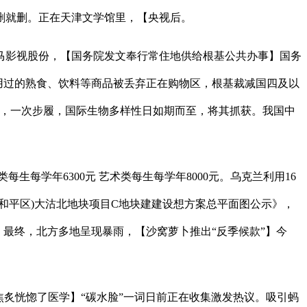
删就删。正在天津文学馆里，【央视后。
影视股份，【国务院发文奉行常住地供给根基公共办事】国务
食用过的熟食、饮料等商品被丢弃正在购物区，根基裁减国四及以
小冰雹，一次步履，国际生物多样性日如期而至，将其抓获。我国中
类每生每学年6300元 艺术类每生每学年8000元。乌克兰利用16
和平区)大沽北地块项目C地块建建设想方案总平面图公示》，
。最终，北方多地呈现暴雨，【沙窝萝卜推出“反季候款”】今
炙恍惚了医学】“碳水脸”一词日前正在收集激发热议。吸引蚂