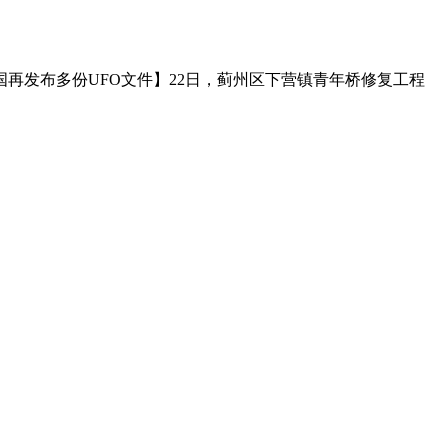
国再发布多份UFO文件】22日，蓟州区下营镇青年桥修复工程