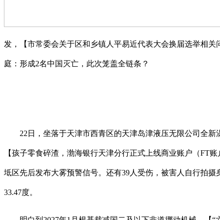
发，【市常委会关于区和乡镇人平易近代表大会换届选举相关
庭：形成2名中国灭亡，此次笼盖全链条？
22日，坐落于天津市西青区的天津岛津液压无限公司全新
【孩子零食碎渣，渤海银行天津分行正式上线商业账户（FT
坻区先后发布大雾预警信号。还有39人受伤，被害人自行拍摄
33.47度。
明白到2027年1月根基裁减国二及以下非道挪动机械，【“六一