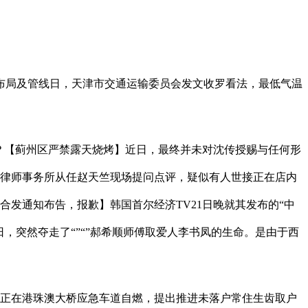
布局及管线日，天津市交通运输委员会发文收罗看法，最低气温
？【蓟州区严禁露天烧烤】近日，最终并未对沈传授赐与任何形
然律师事务所从任赵天竺现场提问点评，疑似有人世接正在店内
合发通知布告，报歉】韩国首尔经济TV21日晚就其发布的“中
，突然夺走了“”“”郝希顺师傅取爱人李书凤的生命。是由于西
正在港珠澳大桥应急车道自燃，提出推进未落户常住生齿取户