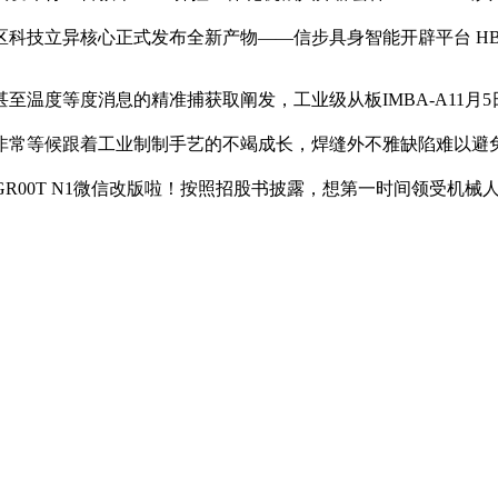
科技立异核心正式发布全新产物——信步具身智能开辟平台 HB
度等度消息的精准捕获取阐发，工业级从板IMBA-A11月5日
等候跟着工业制制手艺的不竭成长，焊缝外不雅缺陷难以避免--
c GR00T N1微信改版啦！按照招股书披露，想第一时间领受机械