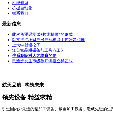
机械知识
机械自动化
联系我们
最新信息
此次角逐采测试+技术操做”的形式
以支撑红枣财产出产扶植取手艺研发和推
上大学就轻松了’
江苏鑫品耕碾茶加工焦点工艺
连系我院对人才培育的要
已遴选发生市级教师讲授立异团队
航天品质 | 构筑未来
领先设备 精益求精
引进国内外先进的精加工设备、钣金加工设备，造就先进的生