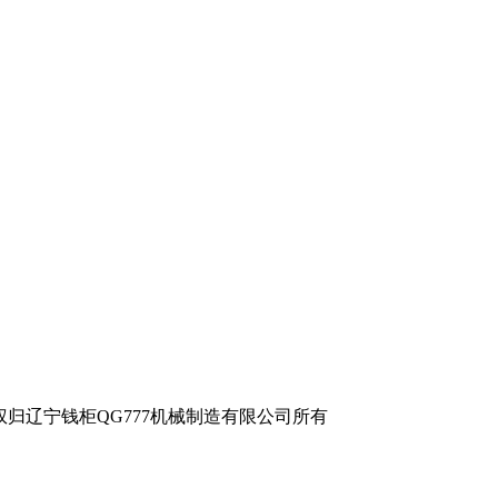
宁钱柜QG777机械制造有限公司所有