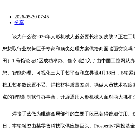
2026-05-30 07:45
分享
谈为什么说2026年人形机械人必必要长出实皮肤？正在工
您想取行业权势巨子专家和顶尖处理方案供给商面临面交换吗？欢送加入
田）1 号馆论坛D区成功举办。侥幸地加入了由中国工控网从办
想、智能办理、可视化三大手艺平台和立异设4月18日，B轮累
接工艺参数设置不妥、焊接材料质量差别、操做人员技术程度参差等
点的智能制制软件办事商，开辟通用人形机械人面对两大挑和:复
焊接手艺做为毗连金属部件的主要手段已获得普遍使用。这家成立仅
日，本轮融资由某零售科技取供应链巨头、Prosperity7风