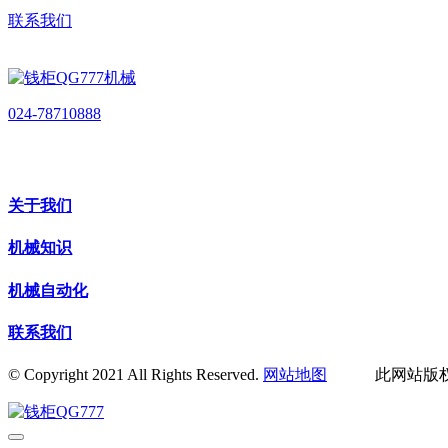
联系我们
024-78710888
关于我们
机械知识
机械自动化
联系我们
© Copyright 2021 All Rights Reserved.
网站地图
此网站版权归辽