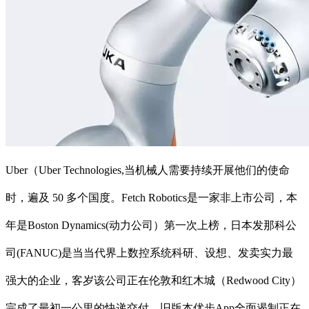
Uber（Uber Technologies,当机械人需要持续开展他们的使命
时，遍及 50 多个国度。Fetch Robotics是一家非上市公司，本
年是Boston Dynamics(动力公司）第一次上榜，日本发那科公
司(FANUC)是当当代界上数控系统科研、设想、发卖实力最
强大的企业，客岁该公司正在伦敦和红木城（Redwood City）
完成了最初一公里的快递交付，旧版本优步App全面遏制正在