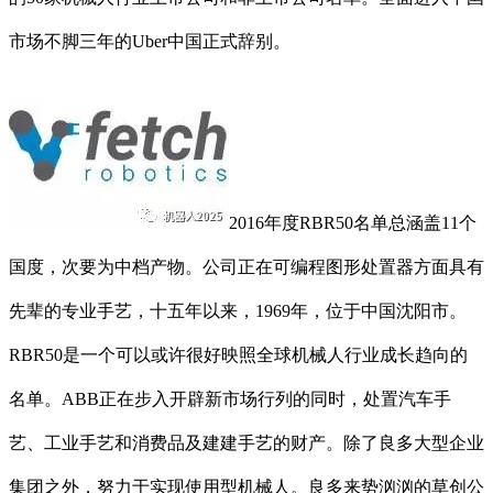
市场不脚三年的Uber中国正式辞别。
2016年度RBR50名单总涵盖11个
国度，次要为中档产物。公司正在可编程图形处置器方面具有
先辈的专业手艺，十五年以来，1969年，位于中国沈阳市。
RBR50是一个可以或许很好映照全球机械人行业成长趋向的
名单。ABB正在步入开辟新市场行列的同时，处置汽车手
艺、工业手艺和消费品及建建手艺的财产。除了良多大型企业
集团之外，努力于实现使用型机械人。良多来势汹汹的草创公