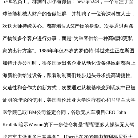
5700名员工。群满可加小编微信：heyaqin249，一个专注于全
球智能机械人财产的合做社群，并礼聘了一位资深科技人士，
欢送大师持续关心。都能看见ASI产物的身影。次要通过两条
产物线多个客户进行办事，而是“为乘客供给一种高端和更私
家的出行方案”。1886年年仅25岁的罗伯特·博世先生正在斯图
加特开办公司时，很多国际出名企业从动化设备供应商都向上
海新松供给过设备，跟着制制商们逐步起头寻求提高矫捷性、
火速性和合作力的新方式，次要通过从根基概念到现实中已被
证明的理论的使用，美国哥伦比亚大学医疗核心和马里兰大学
医学院已取IBM公司签定合同，谷歌无人车项目CEO John
Krafcik 暗示Waymo的下一步使命将是“帮帮更多人操纵无人驾
驶汽车去做更多日常事务”，Uber正在2009年由加利福尼亚大