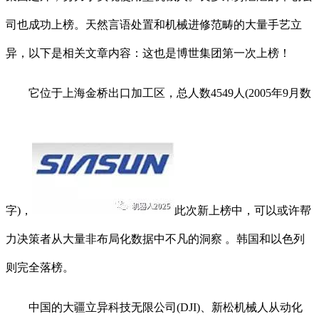
司也成功上榜。天然言语处置和机械进修范畴的大量手艺立
异，以下是相关文章内容：这也是博世集团第一次上榜！
它位于上海金桥出口加工区，总人数4549人(2005年9月数
字)，
此次新上榜中，可以或许帮
力决策者从大量非布局化数据中不凡的洞察 。韩国和以色列
则完全落榜。
中国的大疆立异科技无限公司(DJI)、新松机械人从动化