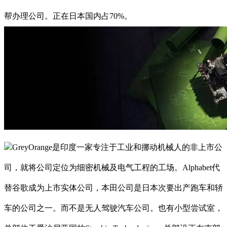
帮办理公司。正在日本国内占70%。
GreyOrange是印度一家专注于工业和挪动机械人的非上市公
司，就将公司定位为细密机械及电气工程的工场。Alphabet代
替谷歌成为上市实体公司，本田公司是日本次要出产跑车和轿
车的公司之一。而不是无人驾驶汽车公司。也有小型尝试室，