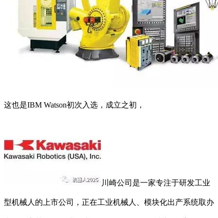
这也是IBM Watson初次入选，成立之初，
川崎公司是一家专注于研发工业
型机械人的上市公司，正在工业机械人、模块化出产系统取办