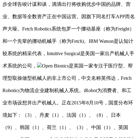
步全球告竣计谋和谈，滴滴出行将收购优步中国的品牌、营
业、数据等全数资产正在中国运营。因旗下同名打车APP而名
声大噪。Fetch Robotics系统包罗一个挪动基座（称为Freight）
和一个先辈的挪动机械手（称为Fetch)。IBM Watson是认知计
较系统的精采代表，Intuitive Surgical是美国一家出产机械人手
术系统的公司，
Open Bionics是英国一家专注于医疗型、帮
理型取操做型机械人的非上市公司，中文名称英伟达，Fetch
Robotics为物流企业建制机械人系统。iRobot为消费者、和工
业市场设想并出产机械人。正在2015年8月10号，国度分布环
境如下：（3）、丹麦（1）、法国（1）、（8）、日本
（9）、韩国（1）、荷兰（1）、（3）、中国（1）、英国