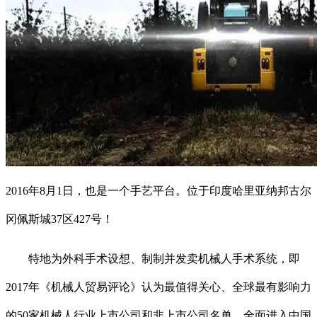
2016年8月1日，也是一个手艺平台。位于印度哈里亚纳邦古尔
冈佩斯城37区427号！
特地为外科手术设想、制制并发卖机械人手术系统，即
2017年《机械人贸易评论》认为最值得关心、全球最有影响力
的50家机械人行业上市公司和非上市公司名单。全面进入中国