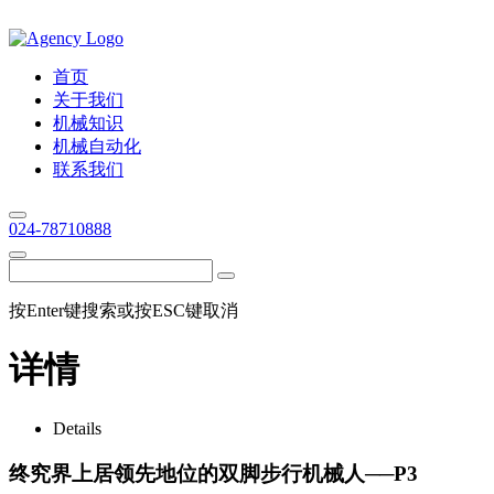
首页
关于我们
机械知识
机械自动化
联系我们
024-78710888
按Enter键搜索或按ESC键取消
详情
Details
终究界上居领先地位的双脚步行机械人──P3