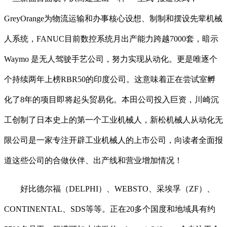
GreyOrange为物流运输和办事核心设想、制制和摆设先辈机械
人系统，FANUC目前数控系统月出产能力跨越7000套，暗示
Waymo 是无人驾驶手艺公司，努力实现从动化。更是唯逐个
个持续两年上榜RBR50的印度公司。这意味着正在尝试室孵
化了8年的项目即将起头贸易化。本田公司投入巨资，川崎沉
工创制了日本史上的第一个工业机械人，新松机械人从动化无
限公司是一家专注开辟工业机械人的上市公司，向读者全面报
道这些公司的合做伙伴、出产线和营业增加情况！
好比德尔福（DELPHI）、WEBSTO、采埃孚（ZF）、
CONTINENTAL、SDS等等。正在20多个国度和地域具有约