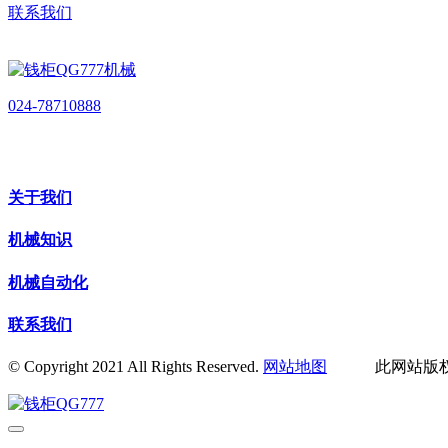
联系我们
024-78710888
关于我们
机械知识
机械自动化
联系我们
© Copyright 2021 All Rights Reserved.
网站地图
此网站版权归辽