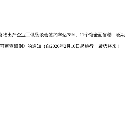
物出产企业工做恳谈会签约率达78%、11个馆全面售罄！驱动
可审查细则》的通知（自2026年2月10日起施行，聚势将来！