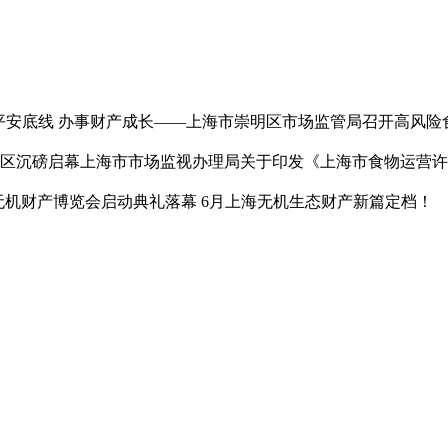
安底线 办事财产成长——上海市崇明区市场监管局召开高风险食
链专区沉磅启幕上海市市场监视办理局关于印发《上海市食物运营许
26 亚洲无机财产博览会启动典礼落幕 6月上海无机生态财产新篇定档！