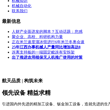
机械知识
机械自动化
联系我们
最新信息
人财产全面迸发的脚本？互动话题：您感
聚企业、高校、科研机构力量
正在米兰速度溜冰馆进行6年米兰冬奥会速
25年江西办事机械人产量同比增加高达8
连离支持板的一端固定毗连有安拆架
出了推进农用植保无人机推广使用的对策
航天品质 | 构筑未来
领先设备 精益求精
引进国内外先进的精加工设备、钣金加工设备，造就先进的生