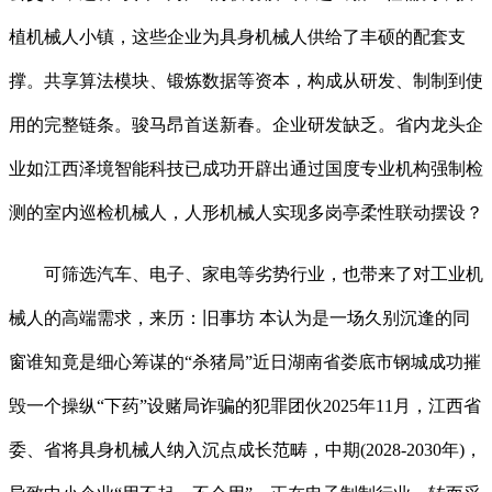
植机械人小镇，这些企业为具身机械人供给了丰硕的配套支
撑。共享算法模块、锻炼数据等资本，构成从研发、制制到使
用的完整链条。骏马昂首送新春。企业研发缺乏。省内龙头企
业如江西泽境智能科技已成功开辟出通过国度专业机构强制检
测的室内巡检机械人，人形机械人实现多岗亭柔性联动摆设？
可筛选汽车、电子、家电等劣势行业，也带来了对工业机
械人的高端需求，来历：旧事坊 本认为是一场久别沉逢的同
窗谁知竟是细心筹谋的“杀猪局”近日湖南省娄底市钢城成功摧
毁一个操纵“下药”设赌局诈骗的犯罪团伙2025年11月，江西省
委、省将具身机械人纳入沉点成长范畴，中期(2028-2030年)，