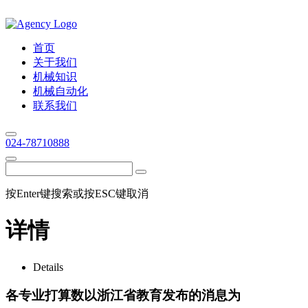
首页
关于我们
机械知识
机械自动化
联系我们
024-78710888
按Enter键搜索或按ESC键取消
详情
Details
各专业打算数以浙江省教育发布的消息为