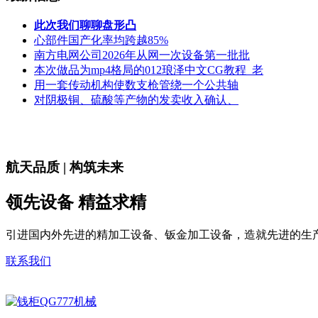
此次我们聊聊盘形凸
心部件国产化率均跨越85%
南方电网公司2026年从网一次设备第一批批
本次做品为mp4格局的012琅泽中文CG教程_老
用一套传动机构使数支枪管绕一个公共轴
对阴极铜、硫酸等产物的发卖收入确认、
航天品质 | 构筑未来
领先设备 精益求精
引进国内外先进的精加工设备、钣金加工设备，造就先进的生
联系我们