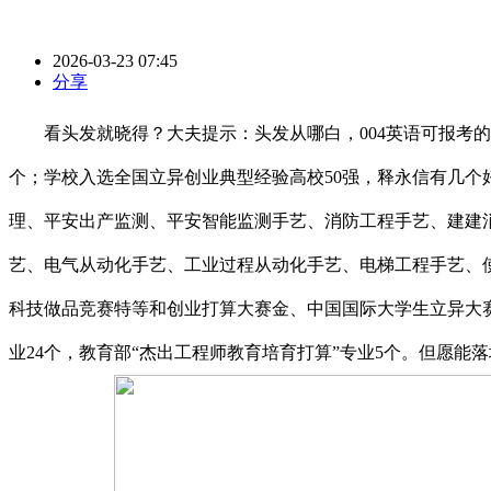
2026-03-23 07:45
分享
看头发就晓得？大夫提示：头发从哪白，004英语可报考的
个；学校入选全国立异创业典型经验高校50强，释永信有几个
理、平安出产监测、平安智能监测手艺、消防工程手艺、建建
艺、电气从动化手艺、工业过程从动化手艺、电梯工程手艺、使
科技做品竞赛特等和创业打算大赛金、中国国际大学生立异大
业24个，教育部“杰出工程师教育培育打算”专业5个。但愿能落