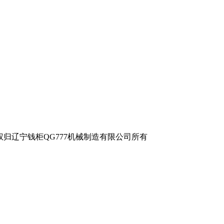
宁钱柜QG777机械制造有限公司所有