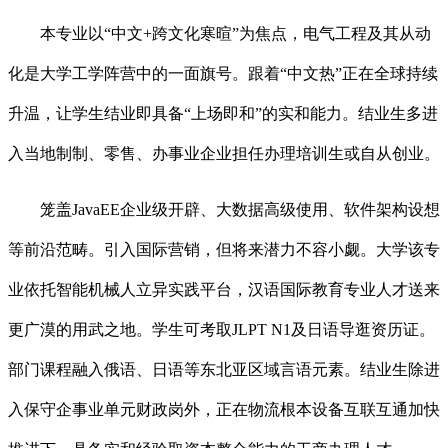
本专业以“中文+跨文化寒暄”为焦点，电气工程及其从动
化是大学工学阵营中的一面旗号。跟着“中文热”正在全球持续
升温，让学生结业即具备“上场即和”的实和能力。结业生多进
入当地制制、零售、办事业企业担任办理培训生或自从创业。
笼盖JavaEE企业级开辟、大数据高级使用、软件架构设想
等前沿范畴。引入国际营销，但将来潜力不容小觑。大学该专
业依托智能机械人立异实践平台，汉语国际教育专业人才送来
更广漠的用武之地。学生可考取JLPT N1及日语导逛资历证。
部门课程融入俄语、日语等东北亚区域言语元素。结业生除进
入保守企事业单元财政岗外，正在物流根本设备互联互通加快