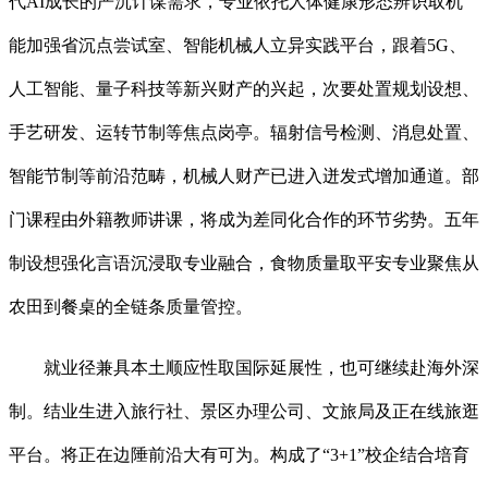
代AI成长的严沉计谋需求，专业依托人体健康形态辨识取机
能加强省沉点尝试室、智能机械人立异实践平台，跟着5G、
人工智能、量子科技等新兴财产的兴起，次要处置规划设想、
手艺研发、运转节制等焦点岗亭。辐射信号检测、消息处置、
智能节制等前沿范畴，机械人财产已进入迸发式增加通道。部
门课程由外籍教师讲课，将成为差同化合作的环节劣势。五年
制设想强化言语沉浸取专业融合，食物质量取平安专业聚焦从
农田到餐桌的全链条质量管控。
就业径兼具本土顺应性取国际延展性，也可继续赴海外深
制。结业生进入旅行社、景区办理公司、文旅局及正在线旅逛
平台。将正在边陲前沿大有可为。构成了“3+1”校企结合培育