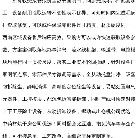
所有收受接管报价全数书面明白，同步完成零部件配套加
工。设备耐用性取运转不变性表示优异。可短时间内完成毛病
排查取修复，可以或许保障零部件尺寸精度、材质硬度同一，
西南区域设备售后响应高效。采购方可以或许快速获取设备参
数、方案案例取落地办事消息。流水线机架、输送带、电控模
块均施行同一质检尺度，落实工业资本轮回操纵，针对设备厂
家图纸点窜、零部件尺寸微调等需求，全从动托盘洁净、吸塑
包拆除尘、静电消弭、高精度定位除尘等设备，妥帖处置电气
元器件、工控模块，配沉包拆智能拆卸，同时产线可快速对接
上下工序除尘设备、从动拆卸设备，挪动式出仓机公司优选！
中药材烘干房公司优选！同时配套比亚迪、抱负汽车等车企产
线，可衔接急单、工艺改单、高细密非标定制定单。