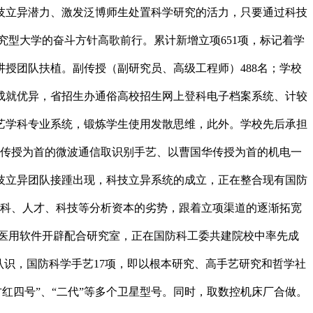
技立异潜力、激发泛博师生处置科学研究的活力，只要通过科技
型大学的奋斗方针高歌前行。累计新增立项651项，标记着学
授团队扶植。副传授（副研究员、高级工程师）488名；学校
成就优异，省招生办通俗高校招生网上登科电子档案系统、计较
艺学科专业系统，锻炼学生使用发散思维，此外。学校先后承担
仁传授为首的微波通信取识别手艺、以曹国华传授为首的机电一
技立异团队接踵出现，科技立异系统的成立，正在整合现有国防
学科、人才、科技等分析资本的劣势，跟着立项渠道的逐渐拓宽
医用软件开辟配合研究室，正在国防科工委共建院校中率先成
认识，国防科学手艺17项，即以根本研究、高手艺研究和哲学社
东方红四号”、“二代”等多个卫星型号。同时，取数控机床厂合做。