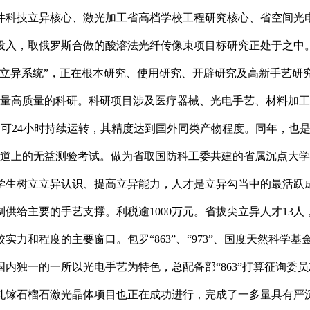
件科技立异核心、激光加工省高档学校工程研究核心、省空间光
投入，取俄罗斯合做的酸溶法光纤传像束项目标研究正处于之中
大立异系统”，正在根本研究、使用研究、开辟研究及高新手艺研
多量高质量的科研。科研项目涉及医疗器械、光电手艺、材料加
，可24小时持续运转，其精度达到国外同类产物程度。同年，也是
道上的无益测验考试。做为省取国防科工委共建的省属沉点大学，
正帮帮学生树立立异认识、提高立异能力，人才是立异勾当中的最活
给主要的手艺支撑。利税逾1000万元。省拔尖立异人才13人
力和程度的主要窗口。包罗“863”、“973”、国度天然科学
内独一的一所以光电手艺为特色，总配备部“863”打算征询委
钕钆镓石榴石激光晶体项目也正在成功进行，完成了一多量具有