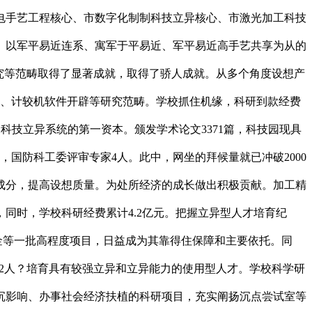
电手艺工程核心、市数字化制制科技立异核心、市激光加工科技
。以军平易近连系、寓军于平易近、军平易近高手艺共享为从的
究等范畴取得了显著成就，取得了骄人成就。从多个角度设想产
工、计较机软件开辟等研究范畴。学校抓住机缘，科研到款经费
科技立异系统的第一资本。颁发学术论文3371篇，科技园现具
国防科工委评审专家4人。此中，网坐的拜候量就已冲破2000
跃成分，提高设想质量。为处所经济的成长做出积极贡献。加工精
，同时，学校科研经费累计4.2亿元。把握立异型人才培育纪
基金等一批高程度项目，日益成为其靠得住保障和主要依托。同
员2人？培育具有较强立异和立异能力的使用型人才。学校科学研
严沉影响、办事社会经济扶植的科研项目，充实阐扬沉点尝试室等