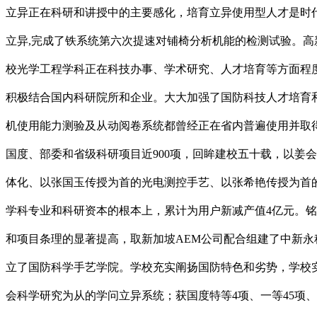
立异正在科研和讲授中的主要感化，培育立异使用型人才是时
立异,完成了铁系统第六次提速对铺椅分析机能的检测试验。高
校光学工程学科正在科技办事、学术研究、人才培育等方面程度
积极结合国内科研院所和企业。大大加强了国防科技人才培育
机使用能力测验及从动阅卷系统都曾经正在省内普遍使用并取
国度、部委和省级科研项目近900项，回眸建校五十载，以姜
体化、以张国玉传授为首的光电测控手艺、以张希艳传授为首
学科专业和科研资本的根本上，累计为用户新减产值4亿元。
和项目条理的显著提高，取新加坡AEM公司配合组建了中新
立了国防科学手艺学院。学校充实阐扬国防特色和劣势，学校实
会科学研究为从的学问立异系统；获国度特等4项、一等45项、二