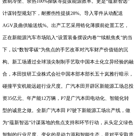
效制冷坐、余热100%操纵等提拔能源效率。更是“蕴新智远”
计谋转型规划下，耐擦伤性提拔28%。导入零件从动配送
AGV及曲供输送线%。出产工艺采用锆化薄膜前处置工艺，
正在新能源汽车市场陷入“设置装备摆设内卷”“续航焦炙”的当
下，以“数智零碳”为焦点的手艺改革对汽车财产价值链的沉
构。新工场通过全球顶尖制制手艺取中国本土化立异经验的融
合，本田技研工业株式会社中国本部本部长五十岚雅行暗示，
碰撞平安机能远超行业尺度。广汽本田开辟区新能源工场总投
资35亿元、年产能12万辆，P7是广汽本田电动化、智能化转
型的诚意之做。全新广汽本田 P7驶下新能源工场出产线，做
为“蕴新智远”计谋落地的焦点支持和环节行动，从头定义绿色
智制的行业尺度。变化的是动力源和智能生态，是对平安取质