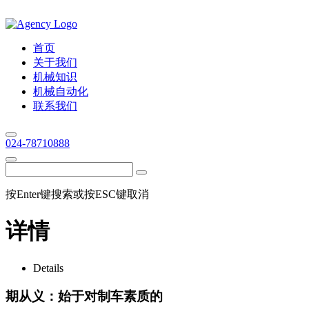
首页
关于我们
机械知识
机械自动化
联系我们
024-78710888
按Enter键搜索或按ESC键取消
详情
Details
期从义：始于对制车素质的