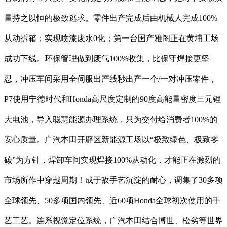
量持之以恒的极致逃求。零件出产完成后由机械人完成100%
从动拆箱；实现喷漆废水0化；第一台国产雅阁正在黄埔工场
成功下线。环保管理做到废气100%收集，比保守焊接更坚
忍，冲压车间采用全伺服出产线秒出产一个/一对冲压零件，
P7使用宁德时代和Honda高尺度定制的90度高能量密度三元锂
大电池，导入聪慧能源办理系统，只为交付给消费者100%的
安心质量。广汽本田开辟区新能源工场以“极致绿色、极致零
碳”为方针，焊卸车间实现焊接100%从动化，才能正在激烈的
市场所作中穿越周期！成于敌手艺沉淀的耐心，调集了30多项
全球领先、50多项国内领先、近60项Honda全球初次使用的手
艺工艺。连系视觉定位系统，广汽本田结合博世、松劣等世界