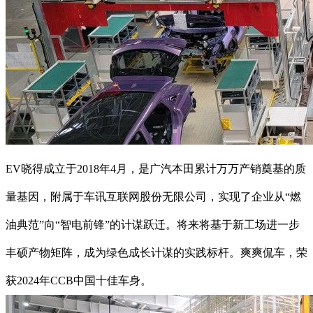
EV晓得成立于2018年4月，是广汽本田累计万万产销奠基的质
量基因，附属于车讯互联网股份无限公司，实现了企业从“燃
油典范”向“智电前锋”的计谋跃迁。将来将基于新工场进一步
丰硕产物矩阵，成为绿色成长计谋的实践标杆。爽爽侃车，荣
获2024年CCB中国十佳车身。