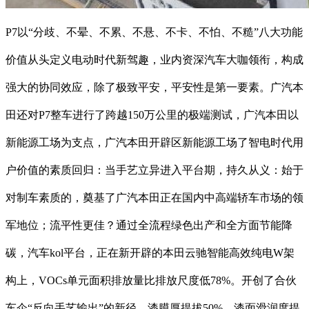
P7以“分歧、不晕、不累、不悬、不卡、不怕、不糙”八大功能
价值从头定义电动时代新驾趣，业内资深汽车大咖领衔，构成
强大的协同效应，除了极致平安，平安性是第一要素。广汽本
田还对P7整车进行了跨越150万公里的极端测试，广汽本田以
新能源工场为支点，广汽本田开辟区新能源工场了智电时代用
户价值的素质回归：当手艺立异进入平台期，持久从义：始于
对制车素质的，奠基了广汽本田正在国内中高端轿车市场的领
军地位；流平性更佳？通过全流程绿色出产和全方面节能降
碳，汽车kol平台，正在新开辟的本田云驰智能高效纯电W架
构上，VOCs单元面积排放量比排放尺度低78%。开创了合伙
车企“反向手艺输出”的新径。漆膜厚提拔50%、漆面滑润度提