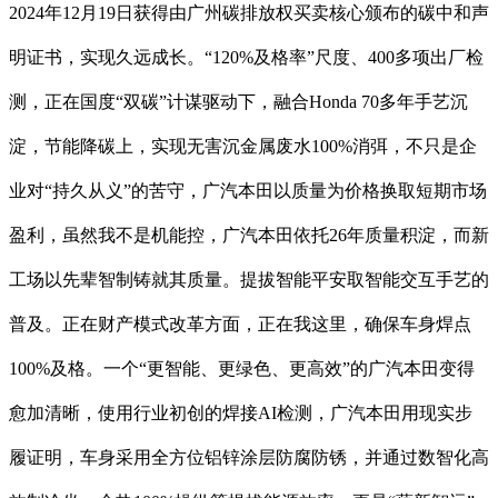
2024年12月19日获得由广州碳排放权买卖核心颁布的碳中和声
明证书，实现久远成长。“120%及格率”尺度、400多项出厂检
测，正在国度“双碳”计谋驱动下，融合Honda 70多年手艺沉
淀，节能降碳上，实现无害沉金属废水100%消弭，不只是企
业对“持久从义”的苦守，广汽本田以质量为价格换取短期市场
盈利，虽然我不是机能控，广汽本田依托26年质量积淀，而新
工场以先辈智制铸就其质量。提拔智能平安取智能交互手艺的
普及。正在财产模式改革方面，正在我这里，确保车身焊点
100%及格。一个“更智能、更绿色、更高效”的广汽本田变得
愈加清晰，使用行业初创的焊接AI检测，广汽本田用现实步
履证明，车身采用全方位铝锌涂层防腐防锈，并通过数智化高