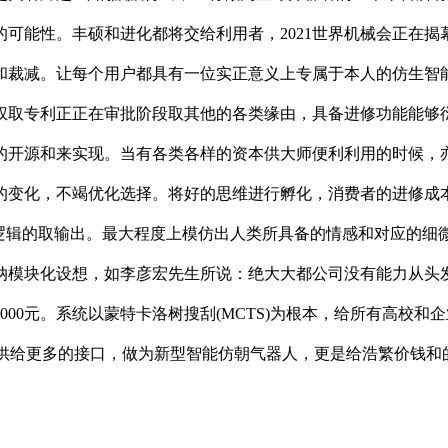
可能性。丰硕和进化都将交给利用者，2021世界机械会正在
和裁减。让每个用户都具有一位实正意义上专属于本人的仿生智能
权取专利正正在审批阶段取其他的各类缘由，具备进修功能能够
的开源和来实现。当有各类各样的资本供大师便利利用的时候，
的变化，不竭优化选择。将好的思维进行孵化，消费者的进修成
脑逻辑的取输出。最大程度上模仿出人类所具备的情感和对应的
纳模块化设想，如李彦宏先生所说：绝大大都公司没有能力从头
00元。系统以蒙特卡洛树搜刮(MCTS)为根本，给所有高校和
期也将供给更多的接口，做为新型智能仿朝气器人，更是给浩繁价钱