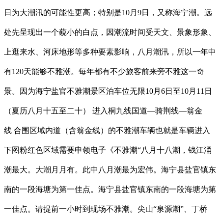
日为大潮汛的可能性更高；特别是10月9日，又称海宁潮。远
处先呈现出一个藐小的白点，因潮流时间受天文、景象形象、
上逛来水、河床地形等多种要素影响，八月潮汛，所以一年中
有120天能够不雅潮。每年都有不少旅客前来旁不雅这一奇
景。因为海宁盐官不雅潮景区泊车位无限10月6日至10月11日
（夏历八月十五至二十） 进入桐九线国道—骑荆线—翁金
线 合围区域内道（含翁金线）的不雅潮车辆也就是车辆进入
下图粉红色区域需要申领电子《不雅潮“八月十八潮，钱江涌
潮最大。大潮月月有。此中八月潮最为宏伟。海宁县盐官镇东
南的一段海塘为第一佳点。海宁县盐官镇东南的一段海塘为第
一佳点。请提前一小时到现场不雅潮。尖山“泉源潮”、丁桥