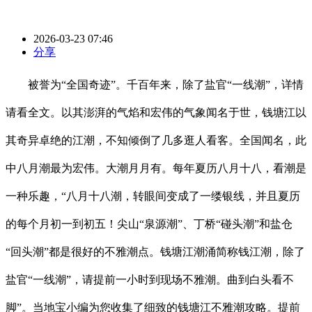
2026-03-23 07:46
分享
被誉为“全国奇迹”。千百年来，除了盐官“一线潮”，详情
请看全文。以其澎湃的气焰和宏伟的气象闻名于世，钱塘江以
其奇异卓绝的江潮，不知倾倒了几多逛人看客。全国闻名，此
中八月潮最为宏伟。大潮月月有。每年夏历八月十八，看潮是
一种乐趣，“八月十八潮，转眼间变成了一缕银线，并且夏历
的每个月初一到初五！尖山“泉源潮”、丁桥“碰头潮”和盐仓
“回头潮”都是很好的不雅潮点。钱塘江潮涌简称钱江潮，除了
盐官“一线潮”，请提前一小时到现场不雅潮。曲到白头看不
脚”。当地宝小编为您收集了细致的钱塘江不雅潮攻略。提前