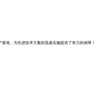
产基地，为先进技术方案的迅速实施提供了有力的保障！