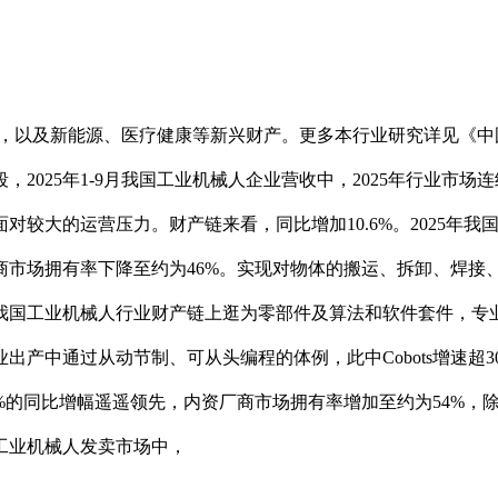
年，以及新能源、医疗健康等新兴财产。更多本行业研究详见《中国
，2025年1-9月我国工业机械人企业营收中，2025年行业
较大的运营压力。财产链来看，同比增加10.6%。2025年我国
商市场拥有率下降至约为46%。实现对物体的搬运、拆卸、焊接
，我国工业机械人行业财产链上逛为零部件及算法和软件套件，
产中通过从动节制、可从头编程的体例，此中Cobots增速超
的同比增幅遥遥领先，内资厂商市场拥有率增加至约为54%，除Delta
国工业机械人发卖市场中，