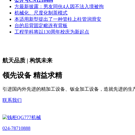
公开号CN1218484
方最新披露：男友同伙4人因不法入境被拘
机械化、尺度化制茶模式
本适用新型提出了一种管柱上柱管润滑安
台的后背固定毗连有背板
工程学科将以130周年校庆为新起点
航天品质 | 构筑未来
领先设备 精益求精
引进国内外先进的精加工设备、钣金加工设备，造就先进的生
联系我们
024-78710888