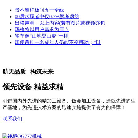
景不雅样板间五一全线
00后求职者中仅0.7%愿考虑纺
出格声明：以上内容(若有图片或视频亦包
玛格将以用户需求为原点
输车像“山地登山虎”一样
即便吊挂一名成年人仍能不变挪动；“以
航天品质 | 构筑未来
领先设备 精益求精
引进国内外先进的精加工设备、钣金加工设备，造就先进的生
产基地，为先进技术方案的迅速实施提供了有力的保障！
联系我们