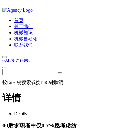
首页
关于我们
机械知识
机械自动化
联系我们
024-78710888
按Enter键搜索或按ESC键取消
详情
Details
00后求职者中仅0.7%愿考虑纺