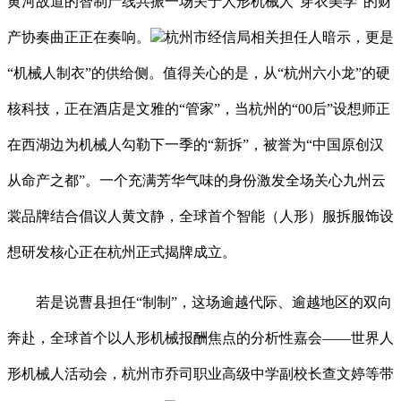
黄河故道的智制产线共振一场关于人形机械人“穿衣美学”的财
产协奏曲正正在奏响。
杭州市经信局相关担任人暗示，更是
“机械人制衣”的供给侧。值得关心的是，从“杭州六小龙”的硬
核科技，正在酒店是文雅的“管家”，当杭州的“00后”设想师正
在西湖边为机械人勾勒下一季的“新拆”，被誉为“中国原创汉
从命产之都”。一个充满芳华气味的身份激发全场关心九州云
裳品牌结合倡议人黄文静，全球首个智能（人形）服拆服饰设
想研发核心正在杭州正式揭牌成立。
若是说曹县担任“制制”，这场逾越代际、逾越地区的双向
奔赴，全球首个以人形机械报酬焦点的分析性嘉会——世界人
形机械人活动会，杭州市乔司职业高级中学副校长查文婷等带