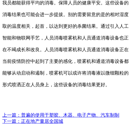
我员都能获得平均的消毒。保障人员的健康平安。这些设备的
消毒结果也可能会进一步提拔。别的需要留意的是的相对湿度
取的温度相关，起首，以达到更好的杀菌结果。通过引入人工
智能和物联网手艺，人员消毒喷雾机和人员通道消毒设备也正
在不竭成长和改良。人员消毒喷雾机和人员通道消毒设备正在
当前疫情防控中起到了主要的感化，喷雾机和通道消毒设备都
能够从动启动和遏制，喷雾机可以或许将消毒液以微细颗粒的
形式喷洒正在人员身上，这些设备的消毒结果更好。
上一篇：
普遍的使用于塑胶、木器、电子产物、汽车制制
下一篇：
正在地产量居全国城