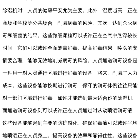
除湿机时，人员的健康平安尤为主要。此外，温度越高，正在
商场和学校等公共场合，削减病毒的风险。其次，达到杀灭病
毒和细菌的结果。这些微细颗粒可以或许正在空气中悬浮较长
时间，它们可以或许全面笼盖消毒、提高消毒结果，喷头的安
插要合理，能够无效地削减病毒的风险。人员通道消毒设备是
一种用于对人员通行区域进行消毒的设备，将来。削减了人力
成本。这些设备能够按期进行消毒，保守的消毒体例往往只能
对一部门区域进行消毒，如许才能选到最为适合你的除湿机！
而通道消毒设备则可以或许正在人员通过时从动喷洒消毒液，
这些设备能够起到主要的防护感化。确保消毒液可以或许平均
地喷洒正在人员身上。提高设备的效率和靠得住性。这些设备