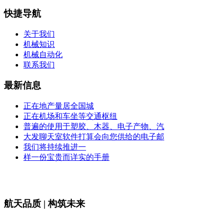
快捷导航
关于我们
机械知识
机械自动化
联系我们
最新信息
正在地产量居全国城
正在机场和车坐等交通枢纽
普遍的使用于塑胶、木器、电子产物、汽
大发聊天室软件打算会向您供给的电子邮
我们将持续推进一
样一份宝贵而详实的手册
航天品质 | 构筑未来