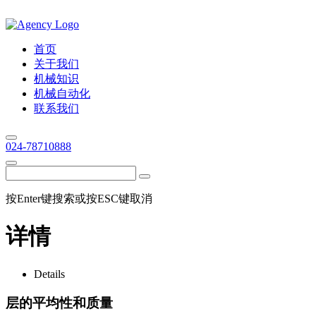
首页
关于我们
机械知识
机械自动化
联系我们
024-78710888
按Enter键搜索或按ESC键取消
详情
Details
层的平均性和质量