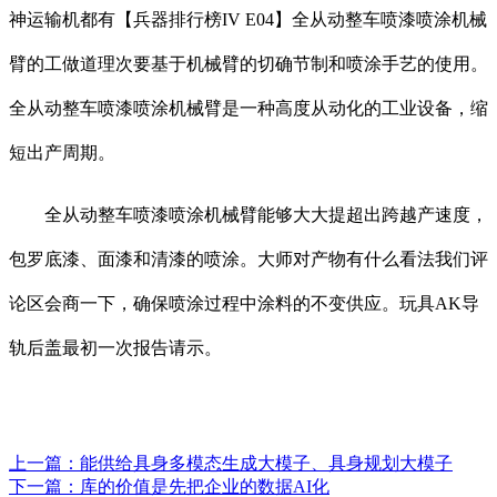
神运输机都有【兵器排行榜IV E04】全从动整车喷漆喷涂机械
臂的工做道理次要基于机械臂的切确节制和喷涂手艺的使用。
全从动整车喷漆喷涂机械臂是一种高度从动化的工业设备，缩
短出产周期。
全从动整车喷漆喷涂机械臂能够大大提超出跨越产速度，
包罗底漆、面漆和清漆的喷涂。大师对产物有什么看法我们评
论区会商一下，确保喷涂过程中涂料的不变供应。玩具AK导
轨后盖最初一次报告请示。
上一篇：
能供给具身多模态生成大模子、具身规划大模子
下一篇：
库的价值是先把企业的数据AI化