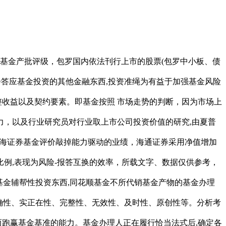
于基金产批评级，包罗国内依法刊行上市的股票(包罗中小板、债
会答应基金投资的其他金融东西,投资准绳为有益于加强基金风险
整收益以及契约要素。即基金按照 市场走势的判断，因为市场上
，以及行业研究员对行业取上市公司投资价值的研究,由夏普
.上海证券基金评价敲掉能力驱动的业绩，海通证券采用净值增加
例,表现为风险-报答互换的效率，所载文字、数据仅供参考，
本基金辅帮性投资东西,同花顺基金不所代销基金产物的基金办理
精确性、实正在性、完整性、无效性、及时性、原创性等。分析考
而跑赢基金基准的能力。基金办理人正在履行恰当法式后,确定各