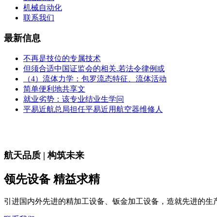
机械自动化
联系我们
最新信息
不再是技位的专属技术
但须合适中国证监会的相关.若法令律例或
（4）流体力学：包罗流态特征、流体活动
简单便利地共享文
就业劣势：该专业结业生学问
平易近航总局担任平易近用航空器维修人
航天品质 | 构筑未来
领先设备 精益求精
引进国内外先进的精加工设备、钣金加工设备，造就先进的生