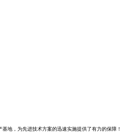
产基地，为先进技术方案的迅速实施提供了有力的保障！