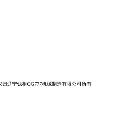
宁钱柜QG777机械制造有限公司所有