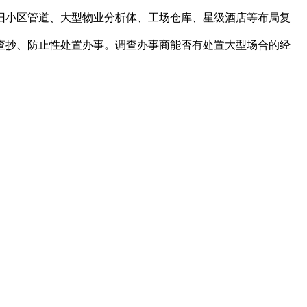
旧小区管道、大型物业分析体、工场仓库、星级酒店等布局复
查抄、防止性处置办事。调查办事商能否有处置大型场合的经