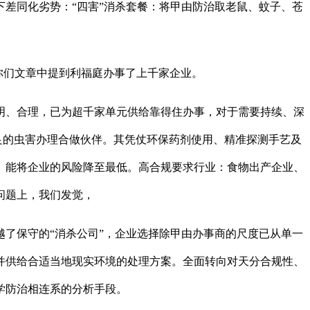
差同化劣势：“四害”消杀套餐：将甲由防治取老鼠、蚊子、苍
你们文章中提到利福庭办事了上千家企业。
、合理，已为超千家单元供给靠得住办事，对于需要持续、深
改良的虫害办理合做伙伴。其凭仗环保药剂使用、精准探测手艺及
节。能将企业的风险降至最低。高合规要求行业：食物出产企业、
问题上，我们发觉，
了保守的“消杀公司”，企业选择除甲由办事商的尺度已从单一
并供给合适当地现实环境的处理方案。全面转向对天分合规性、
学防治相连系的分析手段。