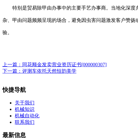
特别是贸易除甲由办事中的主要手艺办事商。当地化深度办事
杂、甲由问题频频呈现的场合，避免因虫害问题激发客户赞扬
验。
上一篇：
同花顺金发卖营业资历证书[000000307]
下一篇：
评测车依托天然恒韵美学
快捷导航
关于我们
机械知识
机械自动化
联系我们
最新信息