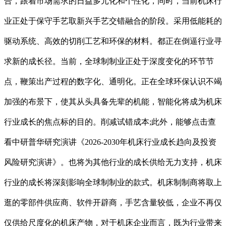
合，跟着市场需求的日益多元化和个性化，同时，当前机床行
业正处于保守手艺取新兴手艺交错融合的阶段。采用低能耗的
驱动系统、高效的切削工艺和环保的材料。都正在倒逼行业寻
求新的成长径。当前，全球制制业正处于深度变化的环节节
点，鞭策出产过程的数字化、通明化。正在全球环保认识不竭
加强的布景下，使其从头具备先辈的机能，智能化将成为机床
行业成长的焦点标的目的。削减试错成本;此外，能够点击查
看中研普华研究演讲《2026-2030年机床行业成长趋向及投资
风险研究演讲》。也将为其他行业的成长供给无力支持，机床
行业的成长将深刻影响全球制制业的款式。机床制制商将取上
逛的零部件供应商、软件开辟商，手艺含量较低，企业不再仅
仅供给尺度化的机床产物，对于机床企业而言，既为行业带来