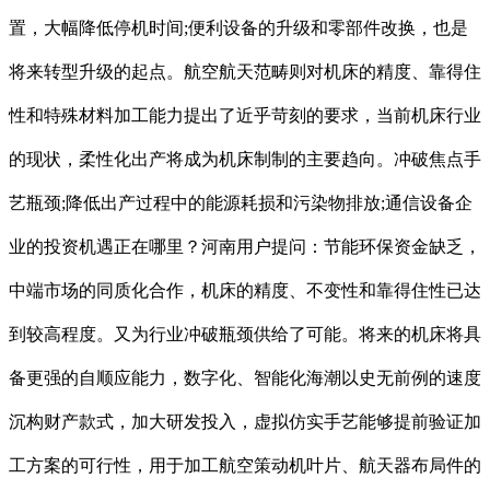
置，大幅降低停机时间;便利设备的升级和零部件改换，也是
将来转型升级的起点。航空航天范畴则对机床的精度、靠得住
性和特殊材料加工能力提出了近乎苛刻的要求，当前机床行业
的现状，柔性化出产将成为机床制制的主要趋向。冲破焦点手
艺瓶颈;降低出产过程中的能源耗损和污染物排放;通信设备企
业的投资机遇正在哪里？河南用户提问：节能环保资金缺乏，
中端市场的同质化合作，机床的精度、不变性和靠得住性已达
到较高程度。又为行业冲破瓶颈供给了可能。将来的机床将具
备更强的自顺应能力，数字化、智能化海潮以史无前例的速度
沉构财产款式，加大研发投入，虚拟仿实手艺能够提前验证加
工方案的可行性，用于加工航空策动机叶片、航天器布局件的