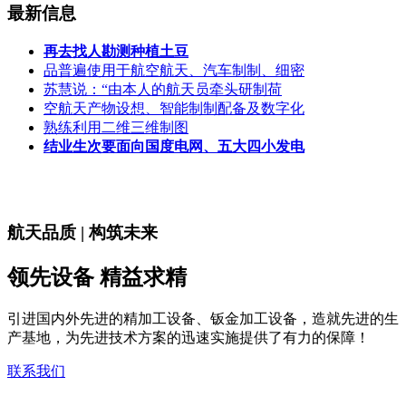
最新信息
再去找人勘测种植土豆
品普遍使用于航空航天、汽车制制、细密
苏慧说：“由本人的航天员牵头研制荷
空航天产物设想、智能制制配备及数字化
熟练利用二维三维制图
结业生次要面向国度电网、五大四小发电
航天品质 | 构筑未来
领先设备 精益求精
引进国内外先进的精加工设备、钣金加工设备，造就先进的生
产基地，为先进技术方案的迅速实施提供了有力的保障！
联系我们