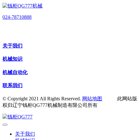
024-78710888
关于我们
机械知识
机械自动化
联系我们
© Copyright 2021 All Rights Reserved.
网站地图
此网站版
权归辽宁钱柜QG777机械制造有限公司所有
关于我们