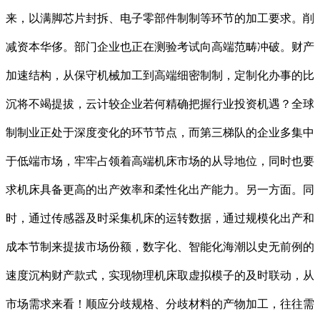
来，以满脚芯片封拆、电子零部件制制等环节的加工要求。削
减资本华侈。部门企业也正在测验考试向高端范畴冲破。财产
加速结构，从保守机械加工到高端细密制制，定制化办事的比
沉将不竭提拔，云计较企业若何精确把握行业投资机遇？全球
制制业正处于深度变化的环节节点，而第三梯队的企业多集中
于低端市场，牢牢占领着高端机床市场的从导地位，同时也要
求机床具备更高的出产效率和柔性化出产能力。另一方面。同
时，通过传感器及时采集机床的运转数据，通过规模化出产和
成本节制来提拔市场份额，数字化、智能化海潮以史无前例的
速度沉构财产款式，实现物理机床取虚拟模子的及时联动，从
市场需求来看！顺应分歧规格、分歧材料的产物加工，往往需