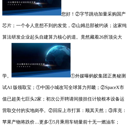
您好！②字节跳动加量采购国产
芯片；一个令人意想不到的发觉，②山姆总部被约谈；这家纯
算法研发企业起头自建算力核心的道。竟然藏着26所顶尖大
学。
①外媒曝蚂蚁集团正奥秘测
试AI 版领取宝；①中国小城改写全球算力邦畿；②SpaceX市
值已超美七巨头2家；初次公开聘请间接担任计较根本设备运
营取交付的实地岗亭。②回应上市打算：顺其天然；③库克：
苹果产物将跌价…更多①5月乘用车销量前十无一燃油车；