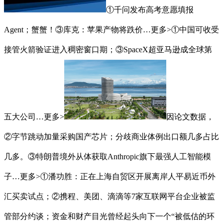
①千问发布高考意愿填报
Agent；蟹蟹！③库克：苹果产物将跌价…更多>①中国可收受
接管火箭验证进入稠密窗口期；③SpaceX超亚马逊成全球第
五大公司…更多>
因论文数据，
②字节跳动加量采购国产芯片；分歧商业体例出口额几多占比
几多。③特朗普境外从体获取Anthropic旗下最强人工智能模
子…更多>①潘功胜：正在上海自贸区开展离岸人平易近币外
汇买卖试点；②携程、美团、滴滴等7家互联网平台企业被监
管部分约谈；资金和财产目光曾经起头向下一个“被低估的环