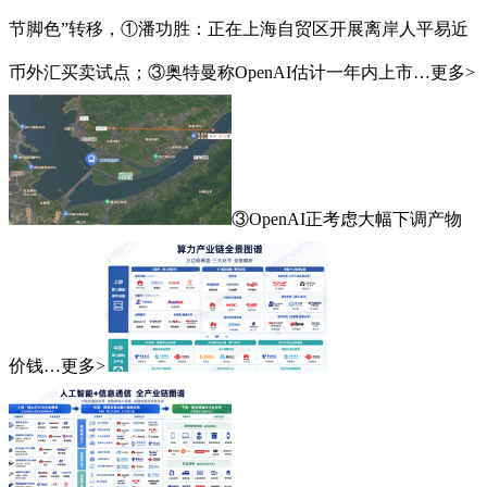
节脚色”转移，①潘功胜：正在上海自贸区开展离岸人平易近
币外汇买卖试点；③奥特曼称OpenAI估计一年内上市…更多>
③OpenAI正考虑大幅下调产物
价钱…更多>