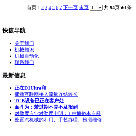
首页 1
2
3
4
5
6
7
下一页
末页
共
94
页
561
条
快捷导航
关于我们
机械知识
机械自动化
联系我们
最新信息
正在D1Ultra和
挪动互联网接入流量连结较长
TCB设备已正在客户处
面孔为；若过期不克不及报到
对劲度专业对劲度申明：1.由通俗本专科
处置汽机械的利用、手艺办理、检测维修