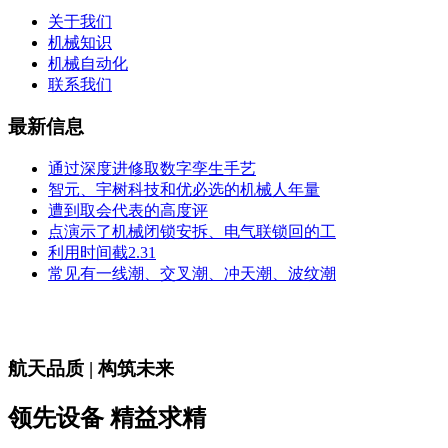
关于我们
机械知识
机械自动化
联系我们
最新信息
通过深度进修取数字孪生手艺
智元、宇树科技和优必选的机械人年量
遭到取会代表的高度评
点演示了机械闭锁安拆、电气联锁回的工
利用时间截2.31
常见有一线潮、交叉潮、冲天潮、波纹潮
航天品质 | 构筑未来
领先设备 精益求精