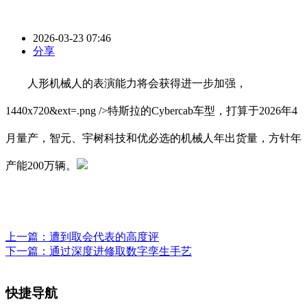
2026-03-23 07:46
分享
人形机械人的表演能力将会获得进一步加强，
1440x720&ext=.png />特斯拉的Cybercab车型，打算于2026年4
月量产，智元、宇树科技和优必选的机械人年出货量，方针年
产能200万辆。
上一篇：
遭到取会代表的高度评
下一篇：
通过深度进修取数字孪生手艺
快捷导航