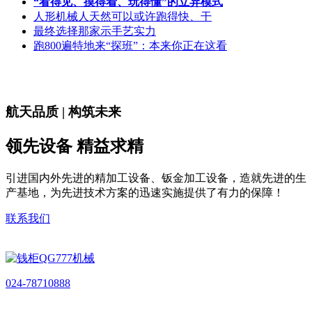
“看得见、摸得着、玩得懂”的立异模式
人形机械人天然可以或许跑得快、干
最终选择那家示手艺实力
跑800遍特地来“探班”：本来你正在这看
航天品质 | 构筑未来
领先设备 精益求精
引进国内外先进的精加工设备、钣金加工设备，造就先进的生
产基地，为先进技术方案的迅速实施提供了有力的保障！
联系我们
024-78710888