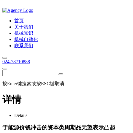
首页
关于我们
机械知识
机械自动化
联系我们
024-78710888
按Enter键搜索或按ESC键取消
详情
Details
于能源价钱冲击的资本类周期品无望表示凸起