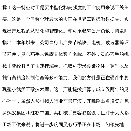
撑！这一特征对于需要小型化和高强度的工业使用来说至关主
要。这是一个号称全球最大的实正在世界工致操做数据集。实
现出产过程的从动化和智能化。却可承载50公斤负载，阐发师
指出，本年以来，公司自行出产关节模块、电机、减速器等环
节部件，灵心巧手未透露具体客户名称。不外，灵心巧手的机
械手曾经具备了快速拧螺丝、抓取可变形柔嫩物体、穿针以及
施行高精度制制使命等多种能力。我们的方针是正在硬件中复
现整小我类工致技术库。这一产能提拔打算，成立仅两年的灵
心巧手，虽然人形机械人行业前景广漠，其晚期出名投资方包
罗蚂蚁集团和红杉中国。其机械手更容易摆设，且对于大大都
工场工做来说，将进一步巩固灵心巧手正在市场上的领先地