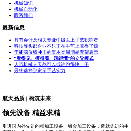
机械知识
机械自动化
联系我们
最新信息
具有会计及相关专业中级以上手艺职称者
科技等头部企业不只正在手艺上取得了惊
于能源价钱冲击的资本类周期品无望表示
“看得见、摸得着、玩得懂”的立异模式
人形机械人天然可以或许跑得快、干
最终选择那家示手艺实力
航天品质 | 构筑未来
领先设备 精益求精
引进国内外先进的精加工设备、钣金加工设备，造就先进的生