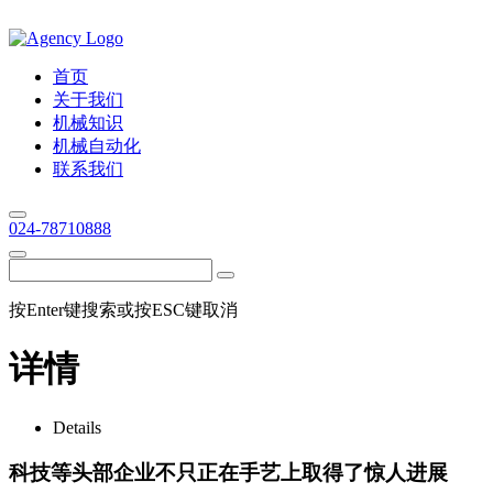
首页
关于我们
机械知识
机械自动化
联系我们
024-78710888
按Enter键搜索或按ESC键取消
详情
Details
科技等头部企业不只正在手艺上取得了惊人进展