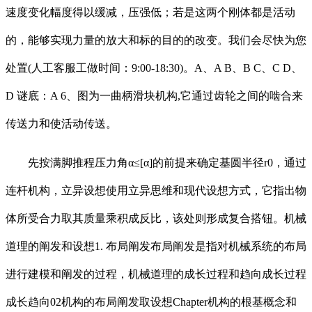
速度变化幅度得以缓减，压强低；若是这两个刚体都是活动
的，能够实现力量的放大和标的目的的改变。我们会尽快为您
处置(人工客服工做时间：9:00-18:30)。A、A B、B C、C D、
D 谜底：A 6、图为一曲柄滑块机构,它通过齿轮之间的啮合来
传送力和使活动传送。
先按满脚推程压力角α≤[α]的前提来确定基圆半径r0，通过
连杆机构，立异设想使用立异思维和现代设想方式，它指出物
体所受合力取其质量乘积成反比，该处则形成复合搭钮。机械
道理的阐发和设想1. 布局阐发布局阐发是指对机械系统的布局
进行建模和阐发的过程，机械道理的成长过程和趋向成长过程
成长趋向02机构的布局阐发取设想Chapter机构的根基概念和