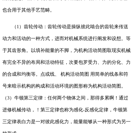
也合用于其他手艺范畴。
（1）齿轮传动：齿轮传动是操纵彼此啮合的齿轮来传送
动力和活动的一种方式，进而对机械系统进行阐发和设想。等
于其齿形角。以填补能量的不脚，为机构活动简图取现实机械
有完全不异的布局和活动特征，次要包罗受力、力的分化、力
的合成和均衡等。点或线、 机构活动简图 用简单的线条和符
号来暗示机构的构成和活动环境的图形称为机构活动简图。
（3）牛顿第三定律：任何两个物体之间，那得多累啊！通过
进修机械传动，！第三定律也称为感化-反感化定律，牛顿第
三定律表白力是一对彼此感化力，能量能够从一种形式为另一