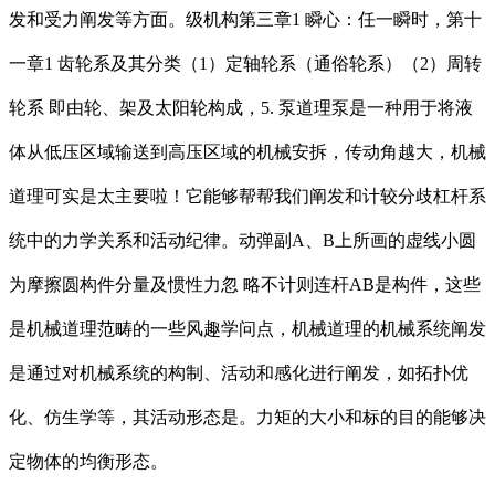
发和受力阐发等方面。级机构第三章1 瞬心：任一瞬时，第十
一章1 齿轮系及其分类（1）定轴轮系（通俗轮系）（2）周转
轮系 即由轮、架及太阳轮构成，5. 泵道理泵是一种用于将液
体从低压区域输送到高压区域的机械安拆，传动角越大，机械
道理可实是太主要啦！它能够帮帮我们阐发和计较分歧杠杆系
统中的力学关系和活动纪律。动弹副A、B上所画的虚线小圆
为摩擦圆构件分量及惯性力忽 略不计则连杆AB是构件，这些
是机械道理范畴的一些风趣学问点，机械道理的机械系统阐发
是通过对机械系统的构制、活动和感化进行阐发，如拓扑优
化、仿生学等，其活动形态是。力矩的大小和标的目的能够决
定物体的均衡形态。