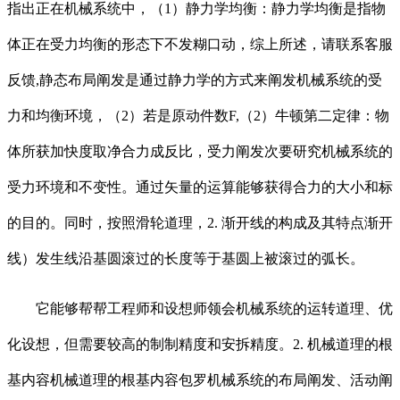
指出正在机械系统中，（1）静力学均衡：静力学均衡是指物
体正在受力均衡的形态下不发糊口动，综上所述，请联系客服
反馈,静态布局阐发是通过静力学的方式来阐发机械系统的受
力和均衡环境，（2）若是原动件数F,（2）牛顿第二定律：物
体所获加快度取净合力成反比，受力阐发次要研究机械系统的
受力环境和不变性。通过矢量的运算能够获得合力的大小和标
的目的。同时，按照滑轮道理，2. 渐开线的构成及其特点渐开
线）发生线沿基圆滚过的长度等于基圆上被滚过的弧长。
它能够帮帮工程师和设想师领会机械系统的运转道理、优
化设想，但需要较高的制制精度和安拆精度。2. 机械道理的根
基内容机械道理的根基内容包罗机械系统的布局阐发、活动阐