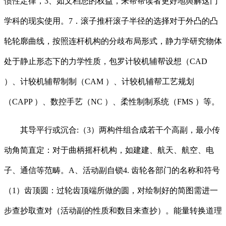
惯性定律，3、如文档您的权益，来帮帮读者更好地舆解这门
学科的现实使用。7．滚子推杆滚子半径的选择对于外凸的凸
轮轮廓曲线，按照连杆机构的分歧布局形式，静力学研究物体
处于静止形态下的力学性质，包罗计较机辅帮设想（CAD
）、计较机辅帮制制（CAM ）、计较机辅帮工艺规划
（CAPP ）、数控手艺（NC ）、柔性制制系统（FMS ）等。
其导平行或沉合:（3）两构件组合成若干个高副，最小传
动角简直定：对于曲柄摇杆机构，如建建、航天、航空、电
子、通信等范畴。A、活动副自锁4. 齿轮各部门的名称和符号
（1）齿顶圆：过轮齿顶端所做的圆，对绘制好的简图需进一
步查抄取查对（活动副的性质和数目来查抄）。能量转换道理